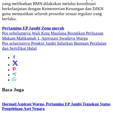
yang melibatkan BMN dilakukan melalui koordinasi
berkelanjutan dengan Kementerian Keuangan dan DJKN
guna memastikan seluruh prosedur sesuai regulasi yang
berlaku.
Pertamina EP Jambi
Zona merah
Navigasi
Pos sebelumnya
Wali Kota Maulana Resmikan Perluasan
Makam Mahkamah 1, Apresiasi Swadaya Warga
pos
Pos selanjutnya
Pemkot Jambi Salurkan Bantuan Peralatan
dan Sertifikat Halal
Baca Juga
Hormati Aspirasi Warga, Pertamina EP Jambi Tegaskan Status
Pengelolaan Aset Negara