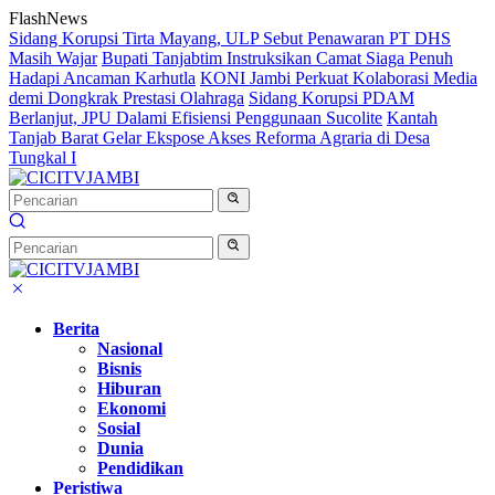
Langsung
FlashNews
ke
Sidang Korupsi Tirta Mayang, ULP Sebut Penawaran PT DHS
konten
Masih Wajar
Bupati Tanjabtim Instruksikan Camat Siaga Penuh
Hadapi Ancaman Karhutla
KONI Jambi Perkuat Kolaborasi Media
demi Dongkrak Prestasi Olahraga
Sidang Korupsi PDAM
Berlanjut, JPU Dalami Efisiensi Penggunaan Sucolite
Kantah
Tanjab Barat Gelar Ekspose Akses Reforma Agraria di Desa
Tungkal I
Berita
Nasional
Bisnis
Hiburan
Ekonomi
Sosial
Dunia
Pendidikan
Peristiwa