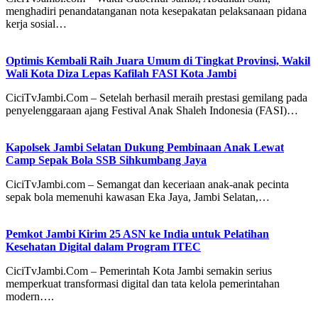
menghadiri penandatanganan nota kesepakatan pelaksanaan pidana
kerja sosial…
Optimis Kembali Raih Juara Umum di Tingkat Provinsi, Wakil
Wali Kota Diza Lepas Kafilah FASI Kota Jambi
CiciTvJambi.Com – Setelah berhasil meraih prestasi gemilang pada
penyelenggaraan ajang Festival Anak Shaleh Indonesia (FASI)…
Kapolsek Jambi Selatan Dukung Pembinaan Anak Lewat
Camp Sepak Bola SSB Sihkumbang Jaya
CiciTvJambi.com – Semangat dan keceriaan anak-anak pecinta
sepak bola memenuhi kawasan Eka Jaya, Jambi Selatan,…
Pemkot Jambi Kirim 25 ASN ke India untuk Pelatihan
Kesehatan Digital dalam Program ITEC
CiciTvJambi.Com – Pemerintah Kota Jambi semakin serius
memperkuat transformasi digital dan tata kelola pemerintahan
modern….