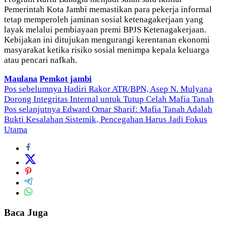
Pemerintah Kota Jambi memastikan para pekerja informal
tetap memperoleh jaminan sosial ketenagakerjaan yang
layak melalui pembiayaan premi BPJS Ketenagakerjaan.
Kebijakan ini ditujukan mengurangi kerentanan ekonomi
masyarakat ketika risiko sosial menimpa kepala keluarga
atau pencari nafkah.
Maulana
Pemkot jambi
Navigasi
Pos sebelumnya
Hadiri Rakor ATR/BPN, Asep N. Mulyana
Dorong Integritas Internal untuk Tutup Celah Mafia Tanah
pos
Pos selanjutnya
Edward Omar Sharif: Mafia Tanah Adalah
Bukti Kesalahan Sistemik, Pencegahan Harus Jadi Fokus
Utama
Baca Juga