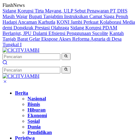
Langsung
FlashNews
ke
Sidang Korupsi Tirta Mayang, ULP Sebut Penawaran PT DHS
konten
Masih Wajar
Bupati Tanjabtim Instruksikan Camat Siaga Penuh
Hadapi Ancaman Karhutla
KONI Jambi Perkuat Kolaborasi Media
demi Dongkrak Prestasi Olahraga
Sidang Korupsi PDAM
Berlanjut, JPU Dalami Efisiensi Penggunaan Sucolite
Kantah
Tanjab Barat Gelar Ekspose Akses Reforma Agraria di Desa
Tungkal I
Berita
Nasional
Bisnis
Hiburan
Ekonomi
Sosial
Dunia
Pendidikan
Peristiwa