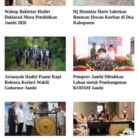
Hj Hesnidar Haris Salurkan
Wabup Bakhtiar Hadiri
Bantuan Hewan Kurban di Dua
Deklarasi Mutu Pendidikan
Kabupaten
Jambi 2026
Ariansyah Hadiri Panen Kopi
Pemprov Jambi Hibahkan
Robusta Kerinci Wakili
Lahan untuk Pembangunan
Gubernur Jambi
KODAM Jambi