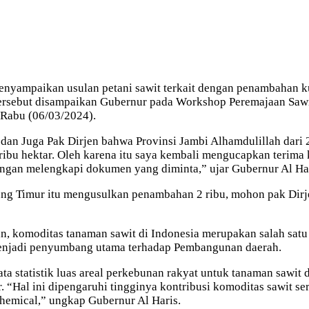
nyampaikan usulan petani sawit terkait dengan penambahan ku
tersebut disampaikan Gubernur pada Workshop Peremajaan Sawi
 Rabu (06/03/2024).
an Juga Pak Dirjen bahwa Provinsi Jambi Alhamdulillah dari 
5 ribu hektar. Oleh karena itu saya kembali mengucapkan terim
ngan melengkapi dokumen yang diminta,” ujar Gubernur Al Har
ung Timur itu mengusulkan penambahan 2 ribu, mohon pak Dir
 komoditas tanaman sawit di Indonesia merupakan salah satu 
menjadi penyumbang utama terhadap Pembangunan daerah.
statistik luas areal perkebunan rakyat untuk tanaman sawit d
 “Hal ini dipengaruhi tingginya kontribusi komoditas sawit se
hemical,” ungkap Gubernur Al Haris.