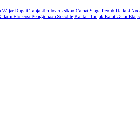
h Wajar
Bupati Tanjabtim Instruksikan Camat Siaga Penuh Hadapi An
lami Efisiensi Penggunaan Sucolite
Kantah Tanjab Barat Gelar Eksp