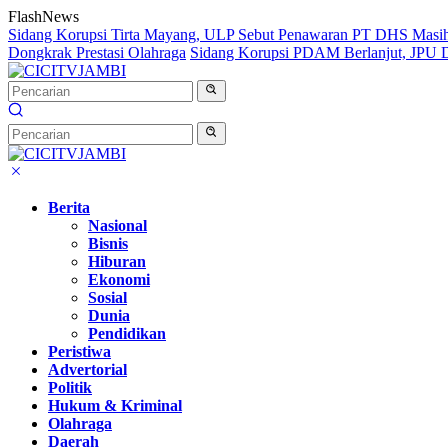
Langsung
FlashNews
ke
Sidang Korupsi Tirta Mayang, ULP Sebut Penawaran PT DHS Masi
konten
Dongkrak Prestasi Olahraga
Sidang Korupsi PDAM Berlanjut, JPU Da
Berita
Nasional
Bisnis
Hiburan
Ekonomi
Sosial
Dunia
Pendidikan
Peristiwa
Advertorial
Politik
Hukum & Kriminal
Olahraga
Daerah