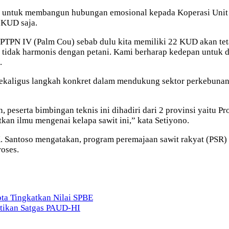
) untuk membangun hubungan emosional kepada Koperasi Unit 
4 KUD saja.
TPN IV (Palm Cou) sebab dulu kita memiliki 22 KUD akan tetap
tidak harmonis dengan petani. Kami berharap kedepan untuk
.
ekaligus langkah konkret dalam mendukung sektor perkebunan 
serta bimbingan teknis ini dihadiri dari 2 provinsi yaitu Pro
an ilmu mengenai kelapa sawit ini,” kata Setiyono.
. Santoso mengatakan, program peremajaan sawit rakyat (PSR) 
oses.
a Tingkatkan Nilai SPBE
ntikan Satgas PAUD-HI