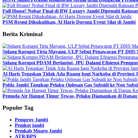
Full House! Nobar Final di BW Luxury Jambi Dipenuhi Ratusa
PSM Resmi Dikukuhkan, Al Haris Dorong Event Silat di Jambi
Berita Kriminal
Sidang Korupsi Tirta Mayang, ULP Sebut Penawaran PT DHS 
Sidang Korupsi PDAM Berlanjut, JPU Dalami Efisiensi Penggun
Al Haris Tegaskan Tidak Ada Ruang bagi Narkoba di Provinsi 
Polda Jambi Tangkap Pelaku Oplosan Gas Subsidi ke Non Subsi
Pemuda Air Hangat Timur Tewas, Pelaku Diamankan di Danau 
Populer Tag
Pemprov Jambi
Pemkot jambi
Pemkab Muaro Jambi
ATR/BPN