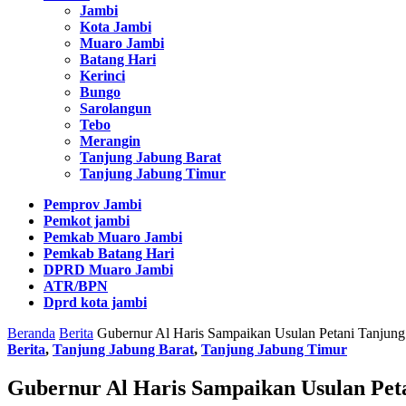
Jambi
Kota Jambi
Muaro Jambi
Batang Hari
Kerinci
Bungo
Sarolangun
Tebo
Merangin
Tanjung Jabung Barat
Tanjung Jabung Timur
Pemprov Jambi
Pemkot jambi
Pemkab Muaro Jambi
Pemkab Batang Hari
DPRD Muaro Jambi
ATR/BPN
Dprd kota jambi
Beranda
Berita
Gubernur Al Haris Sampaikan Usulan Petani Tanjun
Berita
,
Tanjung Jabung Barat
,
Tanjung Jabung Timur
Gubernur Al Haris Sampaikan Usulan Pe