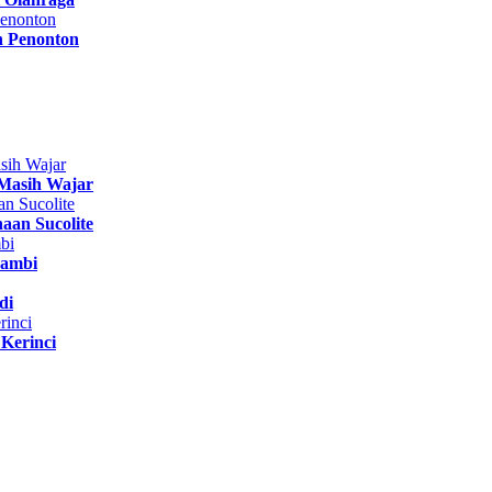
n Penonton
Masih Wajar
aan Sucolite
Jambi
di
Kerinci