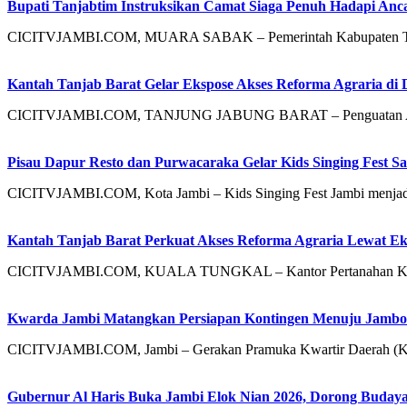
Bupati Tanjabtim Instruksikan Camat Siaga Penuh Hadapi An
CICITVJAMBI.COM, MUARA SABAK – Pemerintah Kabupaten Tanjung
Kantah Tanjab Barat Gelar Ekspose Akses Reforma Agraria di 
CICITVJAMBI.COM, TANJUNG JABUNG BARAT – Penguatan Akses 
Pisau Dapur Resto dan Purwacaraka Gelar Kids Singing Fest S
CICITVJAMBI.COM, Kota Jambi – Kids Singing Fest Jambi menjadi 
Kantah Tanjab Barat Perkuat Akses Reforma Agraria Lewat Ek
CICITVJAMBI.COM, KUALA TUNGKAL – Kantor Pertanahan Kabupa
Kwarda Jambi Matangkan Persiapan Kontingen Menuju Jambor
CICITVJAMBI.COM, Jambi – Gerakan Pramuka Kwartir Daerah (Kw
Gubernur Al Haris Buka Jambi Elok Nian 2026, Dorong Bud