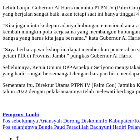
Lebih Lanjut Gubernur Al Haris meminta PTPN IV (Palm Cou
yang berjalan sangat baik, akan tetapi saat ini hanya tinggal 
“Kita juga minta kedepan adanya hubungan emosional antara P
kembali mungkin pola kerjasama yang membangun hubungan 
bangsa yang harus kita jaga bersama,” kata Gubernur Al Haris
“Saya berharap workshop ini dapat memberikan pencerahan s
petani PIR di Provinsi Jambi,” pungkas Gubernur Al Haris.
Sebelumnya, Ketua Umum DPP Aspekpir Setiyono mengatakan, pe
yang hadir sangat bersemangat dengan harapan bisa mendapatk
Sementara itu, Direktur Utama PTPN IV (Palm Cou) Jatmiko K
tahun 2022 dengan pelaksanaannya telah melewati berbagaipr
Pemprov Jambi
Navigasi
Pos sebelumnya
Ariansyah Dorong Diskominfo Kabupaten/Kot
Pos selanjutnya
Bunda Paud Faradillah Bachyuni Hadiri Pela
pos