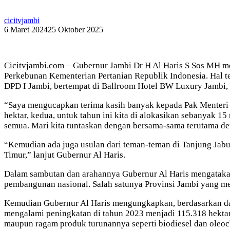
cicitvjambi
6 Maret 2024
25 Oktober 2025
Cicitvjambi.com – Gubernur Jambi Dr H Al Haris S Sos MH me
Perkebunan Kementerian Pertanian Republik Indonesia. Hal 
DPD I Jambi, bertempat di Ballroom Hotel BW Luxury Jambi,
“Saya mengucapkan terima kasih banyak kepada Pak Menteri d
hektar, kedua, untuk tahun ini kita di alokasikan sebanyak 1
semua. Mari kita tuntaskan dengan bersama-sama terutama de
“Kemudian ada juga usulan dari teman-teman di Tanjung Jab
Timur,” lanjut Gubernur Al Haris.
Dalam sambutan dan arahannya Gubernur Al Haris mengatakan,
pembangunan nasional. Salah satunya Provinsi Jambi yang 
Kemudian Gubernur Al Haris mengungkapkan, berdasarkan data 
mengalami peningkatan di tahun 2023 menjadi 115.318 hektar.
maupun ragam produk turunannya seperti biodiesel dan oleoc