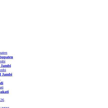
bupaten
r Jambi
 Jambi
di
akati