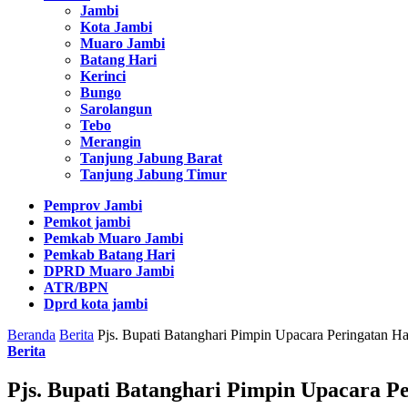
Jambi
Kota Jambi
Muaro Jambi
Batang Hari
Kerinci
Bungo
Sarolangun
Tebo
Merangin
Tanjung Jabung Barat
Tanjung Jabung Timur
Pemprov Jambi
Pemkot jambi
Pemkab Muaro Jambi
Pemkab Batang Hari
DPRD Muaro Jambi
ATR/BPN
Dprd kota jambi
Beranda
Berita
Pjs. Bupati Batanghari Pimpin Upacara Peringatan Ha
Berita
Pjs. Bupati Batanghari Pimpin Upacara Pe