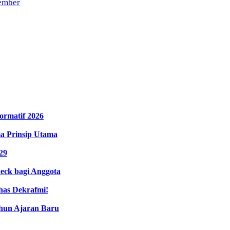
ember
ormatif 2026
ma Prinsip Utama
29
eck bagi Anggota
has Dekrafmi!
hun Ajaran Baru