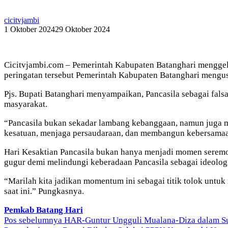
cicitvjambi
1 Oktober 2024
29 Oktober 2024
Cicitvjambi.com – Pemerintah Kabupaten Batanghari menggel
peringatan tersebut Pemerintah Kabupaten Batanghari mengus
Pjs. Bupati Batanghari menyampaikan, Pancasila sebagai fals
masyarakat.
“Pancasila bukan sekadar lambang kebanggaan, namun juga me
kesatuan, menjaga persaudaraan, dan membangun kebersamaan
Hari Kesaktian Pancasila bukan hanya menjadi momen seremo
gugur demi melindungi keberadaan Pancasila sebagai ideolog
“Marilah kita jadikan momentum ini sebagai titik tolok untu
saat ini.” Pungkasnya.
Pemkab Batang Hari
Navigasi
Pos sebelumnya
HAR-Guntur Ungguli Mualana-Diza dalam Sur