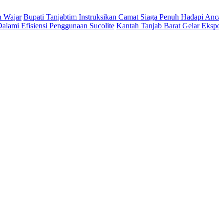
h Wajar
Bupati Tanjabtim Instruksikan Camat Siaga Penuh Hadapi An
lami Efisiensi Penggunaan Sucolite
Kantah Tanjab Barat Gelar Eksp