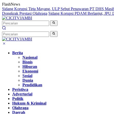
Langsung
FlashNews
ke
Sidang Korupsi Tirta Mayang, ULP Sebut Penawaran PT DHS Masi
konten
Dongkrak Prestasi Olahraga
Sidang Korupsi PDAM Berlanjut, JPU Da
Berita
Nasional
Bisnis
Hiburan
Ekonomi
Sosial
Dunia
Pendidikan
Peristiwa
Advertorial
Politik
Hukum & Kriminal
Olahraga
Daerah