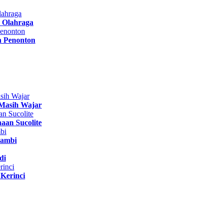
 Olahraga
n Penonton
Masih Wajar
aan Sucolite
Jambi
di
Kerinci