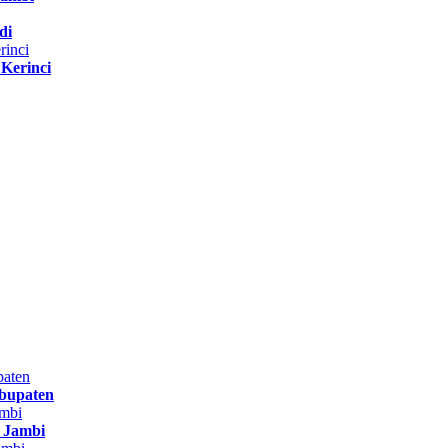
di
Kerinci
bupaten
r Jambi