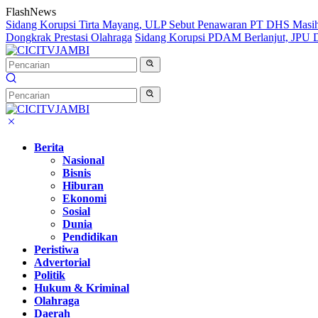
Langsung
FlashNews
ke
Sidang Korupsi Tirta Mayang, ULP Sebut Penawaran PT DHS Masi
konten
Dongkrak Prestasi Olahraga
Sidang Korupsi PDAM Berlanjut, JPU Da
Berita
Nasional
Bisnis
Hiburan
Ekonomi
Sosial
Dunia
Pendidikan
Peristiwa
Advertorial
Politik
Hukum & Kriminal
Olahraga
Daerah