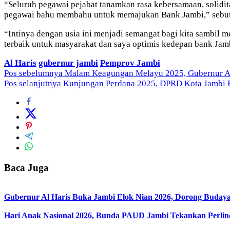
“Seluruh pegawai pejabat tanamkan rasa kebersamaan, solidita
pegawai bahu membahu untuk memajukan Bank Jambi,” sebu
“Intinya dengan usia ini menjadi semangat bagi kita sambil m
terbaik untuk masyarakat dan saya optimis kedepan bank Jamb
Al Haris
gubernur jambi
Pemprov Jambi
Navigasi
Pos sebelumnya
Malam Keagungan Melayu 2025, Gubernur Al
Pos selanjutnya
Kunjungan Perdana 2025, DPRD Kota Jambi B
pos
Baca Juga
Gubernur Al Haris Buka Jambi Elok Nian 2026, Dorong Bud
Hari Anak Nasional 2026, Bunda PAUD Jambi Tekankan Perli