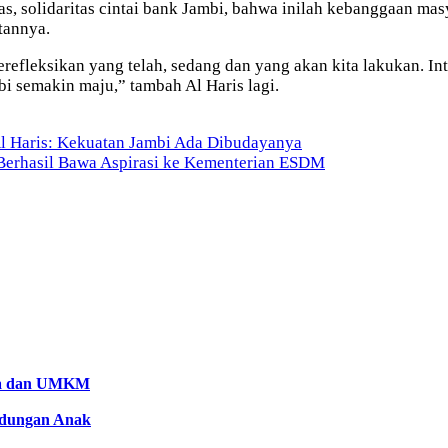
s, solidaritas cintai bank Jambi, bahwa inilah kebanggaan masy
tannya.
erefleksikan yang telah, sedang dan yang akan kita lakukan. In
i semakin maju,” tambah Al Haris lagi.
 Haris: Kekuatan Jambi Ada Dibudayanya
erhasil Bawa Aspirasi ke Kementerian ESDM
aya dan UMKM
ndungan Anak