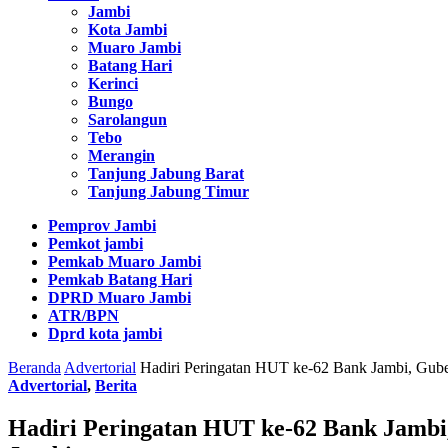
Jambi
Kota Jambi
Muaro Jambi
Batang Hari
Kerinci
Bungo
Sarolangun
Tebo
Merangin
Tanjung Jabung Barat
Tanjung Jabung Timur
Pemprov Jambi
Pemkot jambi
Pemkab Muaro Jambi
Pemkab Batang Hari
DPRD Muaro Jambi
ATR/BPN
Dprd kota jambi
Beranda
Advertorial
Hadiri Peringatan HUT ke-62 Bank Jambi, Guber
Advertorial
,
Berita
Hadiri Peringatan HUT ke-62 Bank Jambi,