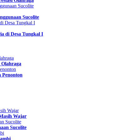
estasi Olahraga
nggunaan Sucolite
a di Desa Tungkal I
 Olahraga
n Penonton
Masih Wajar
aan Sucolite
Jambi