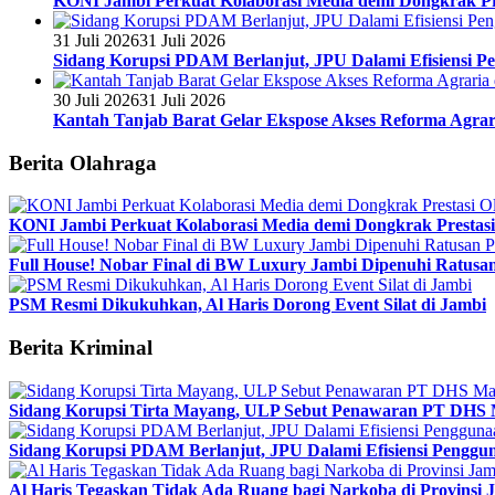
KONI Jambi Perkuat Kolaborasi Media demi Dongkrak Pr
31 Juli 2026
31 Juli 2026
Sidang Korupsi PDAM Berlanjut, JPU Dalami Efisiensi Pe
30 Juli 2026
31 Juli 2026
Kantah Tanjab Barat Gelar Ekspose Akses Reforma Agrari
Berita Olahraga
KONI Jambi Perkuat Kolaborasi Media demi Dongkrak Prestasi
Full House! Nobar Final di BW Luxury Jambi Dipenuhi Ratusa
PSM Resmi Dikukuhkan, Al Haris Dorong Event Silat di Jambi
Berita Kriminal
Sidang Korupsi Tirta Mayang, ULP Sebut Penawaran PT DHS 
Sidang Korupsi PDAM Berlanjut, JPU Dalami Efisiensi Penggun
Al Haris Tegaskan Tidak Ada Ruang bagi Narkoba di Provinsi 