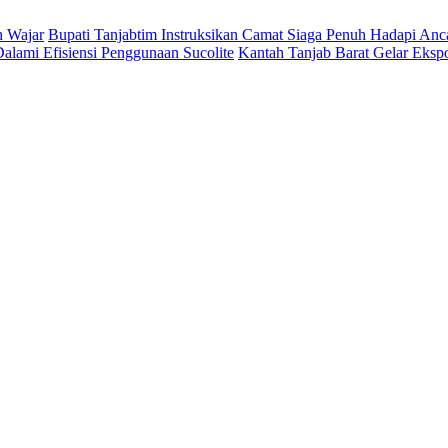
h Wajar
Bupati Tanjabtim Instruksikan Camat Siaga Penuh Hadapi An
lami Efisiensi Penggunaan Sucolite
Kantah Tanjab Barat Gelar Eksp