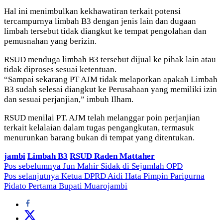
Hal ini menimbulkan kekhawatiran terkait potensi
tercampurnya limbah B3 dengan jenis lain dan dugaan
limbah tersebut tidak diangkut ke tempat pengolahan dan
pemusnahan yang berizin.
RSUD menduga limbah B3 tersebut dijual ke pihak lain atau
tidak diproses sesuai ketentuan.
“Sampai sekarang PT AJM tidak melaporkan apakah Limbah
B3 sudah selesai diangkut ke Perusahaan yang memiliki izin
dan sesuai perjanjian,” imbuh Ilham.
RSUD menilai PT. AJM telah melanggar poin perjanjian
terkait kelalaian dalam tugas pengangkutan, termasuk
menurunkan barang bukan di tempat yang ditentukan.
jambi
Limbah B3
RSUD Raden Mattaher
Navigasi
Pos sebelumnya
Jun Mahir Sidak di Sejumlah OPD
Pos selanjutnya
Ketua DPRD Aidi Hata Pimpin Paripurna
pos
Pidato Pertama Bupati Muarojambi