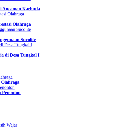
pi Ancaman Karhutla
estasi Olahraga
nggunaan Sucolite
a di Desa Tungkal I
 Olahraga
n Penonton