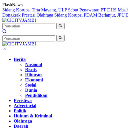
Langsung
FlashNews
ke
Sidang Korupsi Tirta Mayang, ULP Sebut Penawaran PT DHS Masi
konten
Dongkrak Prestasi Olahraga
Sidang Korupsi PDAM Berlanjut, JPU Da
Berita
Nasional
Bisnis
Hiburan
Ekonomi
Sosial
Dunia
Pendidikan
Peristiwa
Advertorial
Politik
Hukum & Kriminal
Olahraga
Daerah