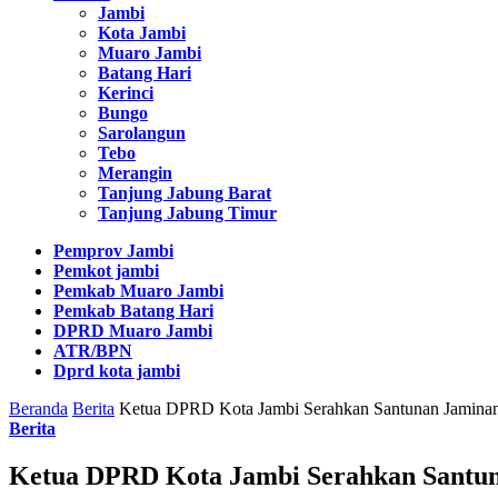
Jambi
Kota Jambi
Muaro Jambi
Batang Hari
Kerinci
Bungo
Sarolangun
Tebo
Merangin
Tanjung Jabung Barat
Tanjung Jabung Timur
Pemprov Jambi
Pemkot jambi
Pemkab Muaro Jambi
Pemkab Batang Hari
DPRD Muaro Jambi
ATR/BPN
Dprd kota jambi
Beranda
Berita
Ketua DPRD Kota Jambi Serahkan Santunan Jaminan
Berita
Ketua DPRD Kota Jambi Serahkan Santun