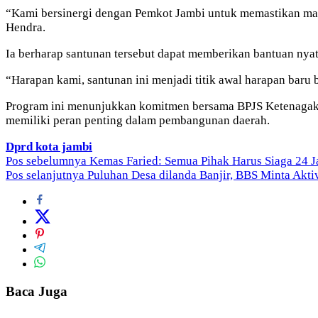
“Kami bersinergi dengan Pemkot Jambi untuk memastikan masya
Hendra.
Ia berharap santunan tersebut dapat memberikan bantuan ny
“Harapan kami, santunan ini menjadi titik awal harapan baru 
Program ini menunjukkan komitmen bersama BPJS Ketenagake
memiliki peran penting dalam pembangunan daerah.
Dprd kota jambi
Navigasi
Pos sebelumnya
Kemas Faried: Semua Pihak Harus Siaga 24 
Pos selanjutnya
Puluhan Desa dilanda Banjir, BBS Minta Aktiv
pos
Baca Juga