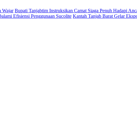
h Wajar
Bupati Tanjabtim Instruksikan Camat Siaga Penuh Hadapi An
lami Efisiensi Penggunaan Sucolite
Kantah Tanjab Barat Gelar Eksp