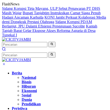
Langsung
FlashNews
ke
Sidang Korupsi Tirta Mayang, ULP Sebut Penawaran PT DHS
konten
Masih Wajar
Bupati Tanjabtim Instruksikan Camat Siaga Penuh
Hadapi Ancaman Karhutla
KONI Jambi Perkuat Kolaborasi Media
demi Dongkrak Prestasi Olahraga
Sidang Korupsi PDAM
Berlanjut, JPU Dalami Efisiensi Penggunaan Sucolite
Kantah
Tanjab Barat Gelar Ekspose Akses Reforma Agraria di Desa
Tungkal I
Berita
Nasional
Bisnis
Hiburan
Ekonomi
Sosial
Dunia
Pendidikan
Peristiwa