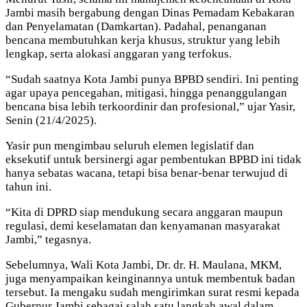
Jambi masih bergabung dengan Dinas Pemadam Kebakaran
dan Penyelamatan (Damkartan). Padahal, penanganan
bencana membutuhkan kerja khusus, struktur yang lebih
lengkap, serta alokasi anggaran yang terfokus.
“Sudah saatnya Kota Jambi punya BPBD sendiri. Ini penting
agar upaya pencegahan, mitigasi, hingga penanggulangan
bencana bisa lebih terkoordinir dan profesional,” ujar Yasir,
Senin (21/4/2025).
Yasir pun mengimbau seluruh elemen legislatif dan
eksekutif untuk bersinergi agar pembentukan BPBD ini tidak
hanya sebatas wacana, tetapi bisa benar-benar terwujud di
tahun ini.
“Kita di DPRD siap mendukung secara anggaran maupun
regulasi, demi keselamatan dan kenyamanan masyarakat
Jambi,” tegasnya.
Sebelumnya, Wali Kota Jambi, Dr. dr. H. Maulana, MKM,
juga menyampaikan keinginannya untuk membentuk badan
tersebut. Ia mengaku sudah mengirimkan surat resmi kepada
Gubernur Jambi sebagai salah satu langkah awal dalam