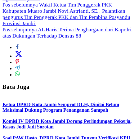
Navigasi
Pos sebelumnya
Wakil Ketua Tim Penggerak PKK
Kabupaten Muaro Jambi Novi Astrianti, SE., Pelantikan
pos
pengurus Tim Penggerak PKK dan Tim Pembina Posyandu
Provinsi Jambi
Pos selanjutnya
AL Haris Terima Penghargaan dari Kapolri
atas Dukungan Terhadap Densus 88
Baca Juga
Ketua DPRD Kota Jambi Semprot DLH, Dinilai Belum
Maksimal Dukung Program Penanganan Sampah
Komisi IV DPRD Kota Jambi Dorong Perlindungan Pekerja,
Kasus Jodi Jadi Sorotan
Soal PAW Hasto, DPRD Kota Jambi Tunggu Verifikasi KPU