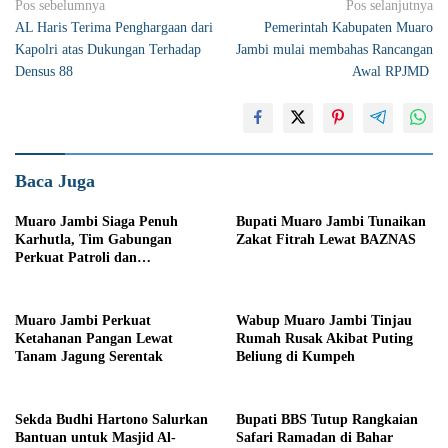
Navigasi
Pos sebelumnya
Pos selanjutnya
AL Haris Terima Penghargaan dari
Pemerintah Kabupaten Muaro
pos
Kapolri atas Dukungan Terhadap
Jambi mulai membahas Rancangan
Densus 88
Awal RPJMD
Baca Juga
Muaro Jambi Siaga Penuh
Bupati Muaro Jambi Tunaikan
Karhutla, Tim Gabungan
Zakat Fitrah Lewat BAZNAS
Perkuat Patroli dan
Pemadaman
Muaro Jambi Perkuat
Wabup Muaro Jambi Tinjau
Ketahanan Pangan Lewat
Rumah Rusak Akibat Puting
Tanam Jagung Serentak
Beliung di Kumpeh
Sekda Budhi Hartono Salurkan
Bupati BBS Tutup Rangkaian
Bantuan untuk Masjid Al-
Safari Ramadan di Bahar