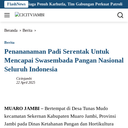
Langsung
 Jambi Siaga Penuh Karhutla, Tim Gabungan Perkuat Patroli dan Pe
FlashNews
ke
konten
Beranda
Berita
Berita
Penananaman Padi Serentak Untuk
Mencapai Swasembada Pangan Nasional
Seluruh Indonesia
Cicitvjambi
22 April 2025
MUARO JAMBI –
Bertempat di Desa Tunas Mudo
kecamatan Sekernan Kabupaten Muaro Jambi, Provinsi
Jambi pada Dinas Ketahanan Pangan dan Hortikultura