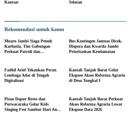
Kautsar
Selatan
Rekomendasi untuk kamu
Muaro Jambi Siaga Penuh
Bus Kontingen Jamnas Dicek,
Karhutla, Tim Gabungan
Dispora dan Kwarda Jambi
Perkuat Patroli dan
Prioritaskan Keselamatan
Pemadaman
Fadhil Arief Tekankan Peran
Kantah Tanjab Barat Gelar
Lembaga Adat di Tengah
Ekspose Akses Reforma Agraria
Digitalisasi
di Desa Tungkal I
Pisau Dapur Resto dan
Kantah Tanjab Barat Perkuat
Purwacaraka Gelar Kids
Akses Reforma Agraria Lewat
Singing Fest Sambut Hari Anak
Ekspose Data 2026
Nasional