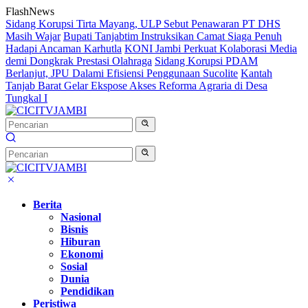
Langsung
FlashNews
ke
Sidang Korupsi Tirta Mayang, ULP Sebut Penawaran PT DHS
konten
Masih Wajar
Bupati Tanjabtim Instruksikan Camat Siaga Penuh
Hadapi Ancaman Karhutla
KONI Jambi Perkuat Kolaborasi Media
demi Dongkrak Prestasi Olahraga
Sidang Korupsi PDAM
Berlanjut, JPU Dalami Efisiensi Penggunaan Sucolite
Kantah
Tanjab Barat Gelar Ekspose Akses Reforma Agraria di Desa
Tungkal I
Berita
Nasional
Bisnis
Hiburan
Ekonomi
Sosial
Dunia
Pendidikan
Peristiwa