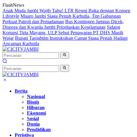
Langsung
FlashNews
ke
Anak Muda Jambi Wajib Tahu! LTR Resmi Buka dengan Konsep
konten
Lifestyle
Muaro Jambi Siaga Penuh Karhutla, Tim Gabungan
Perkuat Patroli dan Pemadaman
Bus Kontingen Jamnas Dicek,
Dispora dan Kwarda Jambi Prioritaskan Keselamatan
Sidang
Korupsi Tirta Mayang, ULP Sebut Penawaran PT DHS Masih
Wajar
Bupati Tanjabtim Instruksikan Camat Siaga Penuh Hadapi
Ancaman Karhutla
Berita
Nasional
Bisnis
Hiburan
Ekonomi
Sosial
Dunia
Pendidikan
Peristiwa