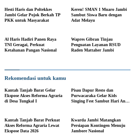
Hesti Haris dan Poltekkes
Keren! SMAN 1 Muaro Jambi
Jambi Gelar Pojok Berkah TP
Sambut Siswa Baru dengan
PKK untuk Masyarakat
Adat Melayu
Al Haris Hadiri Panen Raya
Wapres Gibran Tinjau
TNI Geragai, Perkuat
Penguatan Layanan RSUD
Ketahanan Pangan Nasional
Raden Mattaher Jambi
Rekomendasi untuk kamu
Kantah Tanjab Barat Gelar
Pisau Dapur Resto dan
Ekspose Akses Reforma Agraria
Purwacaraka Gelar Kids
di Desa Tungkal I
Singing Fest Sambut Hari Anak
Nasional
Kantah Tanjab Barat Perkuat
Kwarda Jambi Matangkan
Akses Reforma Agraria Lewat
Persiapan Kontingen Menuju
Ekspose Data 2026
Jambore Nasional