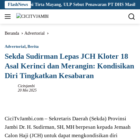
Langsung
ng Korupsi Tirta Mayang, ULP Sebut Penawaran PT DHS Masih Wajar
FlashNews
ke
konten
Beranda
Advertorial
Advertorial
,
Berita
Sekda Sudirman Lepas JCH Kloter 18
Asal Kerinci dan Merangin: Kondisikan
Diri Tingkatkan Kesabaran
Cicitvjambi
20 Mei 2025
CiciTvJambi.com – Sekretaris Daerah (Sekda) Provinsi
Jambi Dr. H. Sudirman, SH, MH berpesan kepada Jemaah
Calon Haji (JCH) untuk dapat mengkondisikan diri