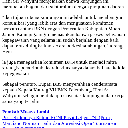
Heni Sri Wahyuni menjelaskan bahwa kunjungan ini
merupakan bagian dari silaturahmi dengan pimpinan daerah.
“dan tujuan utama kunjungan ini adalah untuk membangun
komunikasi yang lebih erat dan menguatkan komitmen
bersama antara BKN dengan Pemerintah Kabupaten Muaro
Jambi. Kami juga ingin memastikan bahwa proses pelayanan
kepegawaian yang selama ini sudah berjalan dengan baik
dapat terus ditingkatkan secara berkesinambungan,” terang
Heni.
la juga menegaskan komitmen BKN untuk menjadi mitra
strategis pemerintah daerah, khususnya dalam hal tata kelola
kepegawaian
Sebagai penutup, Bupati BBS menyerahkan cenderamata
kepada Kepala Kanreg VII BKN Palembang, Heni Sri
Wahyuni, sebagai bentuk apresiasi atas kunjungan dan kerja
sama yang terjalin
Pemkab Muaro Jambi
Navigasi
Pos sebelumnya
Ketum KONI Pusat Letjen TNI (Purn)
Marciano Norman Hadir dan Apresiasi Open Tournament
pos