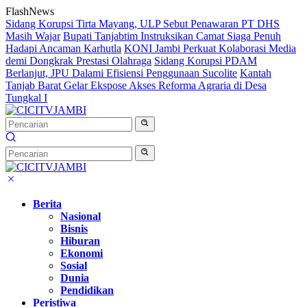
Langsung
FlashNews
ke
Sidang Korupsi Tirta Mayang, ULP Sebut Penawaran PT DHS
konten
Masih Wajar
Bupati Tanjabtim Instruksikan Camat Siaga Penuh
Hadapi Ancaman Karhutla
KONI Jambi Perkuat Kolaborasi Media
demi Dongkrak Prestasi Olahraga
Sidang Korupsi PDAM
Berlanjut, JPU Dalami Efisiensi Penggunaan Sucolite
Kantah
Tanjab Barat Gelar Ekspose Akses Reforma Agraria di Desa
Tungkal I
Berita
Nasional
Bisnis
Hiburan
Ekonomi
Sosial
Dunia
Pendidikan
Peristiwa