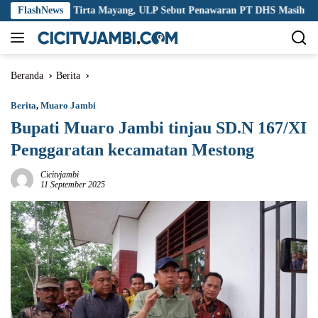
Langsung
g Korupsi Tirta Mayang, ULP Sebut Penawaran PT DHS Masih Wajar
FlashNews
ke
konten
Beranda
Berita
Berita
,
Muaro Jambi
Bupati Muaro Jambi tinjau SD.N 167/XI
Penggaratan kecamatan Mestong
Cicitvjambi
11 September 2025