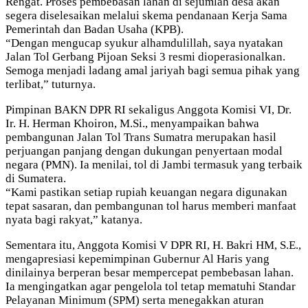
Rengat. Proses pembebasan lahan di sejumlah desa akan
segera diselesaikan melalui skema pendanaan Kerja Sama
Pemerintah dan Badan Usaha (KPB).
“Dengan mengucap syukur alhamdulillah, saya nyatakan
Jalan Tol Gerbang Pijoan Seksi 3 resmi dioperasionalkan.
Semoga menjadi ladang amal jariyah bagi semua pihak yang
terlibat,” tuturnya.
Pimpinan BAKN DPR RI sekaligus Anggota Komisi VI, Dr.
Ir. H. Herman Khoiron, M.Si., menyampaikan bahwa
pembangunan Jalan Tol Trans Sumatra merupakan hasil
perjuangan panjang dengan dukungan penyertaan modal
negara (PMN). Ia menilai, tol di Jambi termasuk yang terbaik
di Sumatera.
“Kami pastikan setiap rupiah keuangan negara digunakan
tepat sasaran, dan pembangunan tol harus memberi manfaat
nyata bagi rakyat,” katanya.
Sementara itu, Anggota Komisi V DPR RI, H. Bakri HM, S.E.,
mengapresiasi kepemimpinan Gubernur Al Haris yang
dinilainya berperan besar mempercepat pembebasan lahan.
Ia mengingatkan agar pengelola tol tetap mematuhi Standar
Pelayanan Minimum (SPM) serta menegakkan aturan