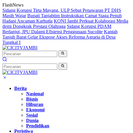
Langsung
FlashNews
ke
Sidang Korupsi Tirta Mayang, ULP Sebut Penawaran PT DHS
konten
Masih Wajar
Bupati Tanjabtim Instruksikan Camat Siaga Penuh
Hadapi Ancaman Karhutla
KONI Jambi Perkuat Kolaborasi Media
demi Dongkrak Prestasi Olahraga
Sidang Korupsi PDAM
Berlanjut, JPU Dalami Efisiensi Penggunaan Sucolite
Kantah
Tanjab Barat Gelar Ekspose Akses Reforma Agraria di Desa
Tungkal I
Berita
Nasional
Bisnis
Hiburan
Ekonomi
Sosial
Dunia
Pendidikan
Peristiwa