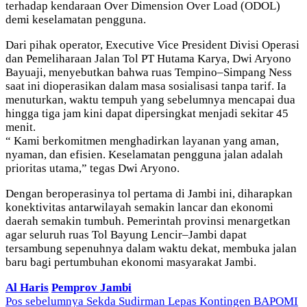
terhadap kendaraan Over Dimension Over Load (ODOL)
demi keselamatan pengguna.
Dari pihak operator, Executive Vice President Divisi Operasi
dan Pemeliharaan Jalan Tol PT Hutama Karya, Dwi Aryono
Bayuaji, menyebutkan bahwa ruas Tempino–Simpang Ness
saat ini dioperasikan dalam masa sosialisasi tanpa tarif. Ia
menuturkan, waktu tempuh yang sebelumnya mencapai dua
hingga tiga jam kini dapat dipersingkat menjadi sekitar 45
menit.
“ Kami berkomitmen menghadirkan layanan yang aman,
nyaman, dan efisien. Keselamatan pengguna jalan adalah
prioritas utama,” tegas Dwi Aryono.
Dengan beroperasinya tol pertama di Jambi ini, diharapkan
konektivitas antarwilayah semakin lancar dan ekonomi
daerah semakin tumbuh. Pemerintah provinsi menargetkan
agar seluruh ruas Tol Bayung Lencir–Jambi dapat
tersambung sepenuhnya dalam waktu dekat, membuka jalan
baru bagi pertumbuhan ekonomi masyarakat Jambi.
Al Haris
Pemprov Jambi
Navigasi
Pos sebelumnya
Sekda Sudirman Lepas Kontingen BAPOMI