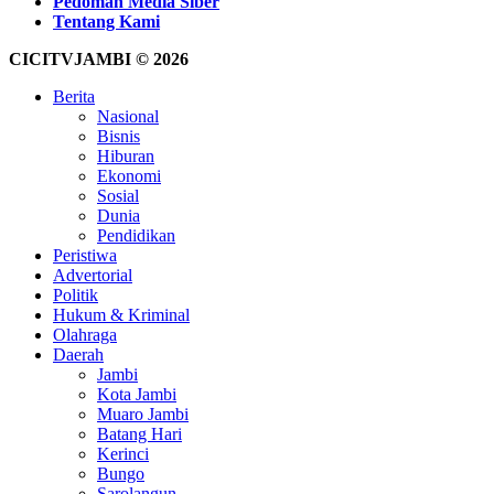
Pedoman Media Siber
Tentang Kami
CICITVJAMBI © 2026
Berita
Nasional
Bisnis
Hiburan
Ekonomi
Sosial
Dunia
Pendidikan
Peristiwa
Advertorial
Politik
Hukum & Kriminal
Olahraga
Daerah
Jambi
Kota Jambi
Muaro Jambi
Batang Hari
Kerinci
Bungo
Sarolangun