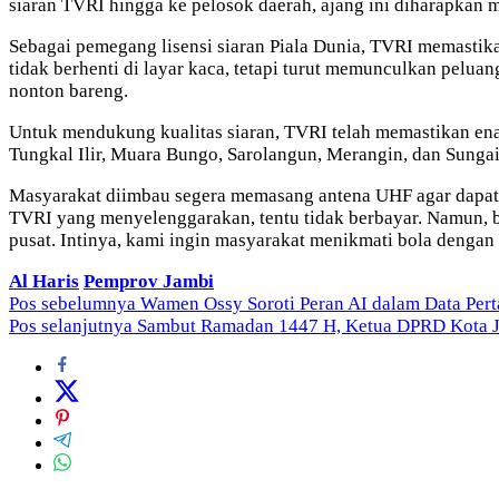
siaran TVRI hingga ke pelosok daerah, ajang ini diharapka
Sebagai pemegang lisensi siaran Piala Dunia, TVRI memastika
tidak berhenti di layar kaca, tetapi turut memunculkan pelu
nonton bareng.
Untuk mendukung kualitas siaran, TVRI telah memastikan enam 
Tungkal Ilir, Muara Bungo, Sarolangun, Merangin, dan Sunga
Masyarakat diimbau segera memasang antena UHF agar dapat
TVRI yang menyelenggarakan, tentu tidak berbayar. Namun, bag
pusat. Intinya, kami ingin masyarakat menikmati bola dengan 
Al Haris
Pemprov Jambi
Navigasi
Pos sebelumnya
Wamen Ossy Soroti Peran AI dalam Data Per
Pos selanjutnya
Sambut Ramadan 1447 H, Ketua DPRD Kota J
pos