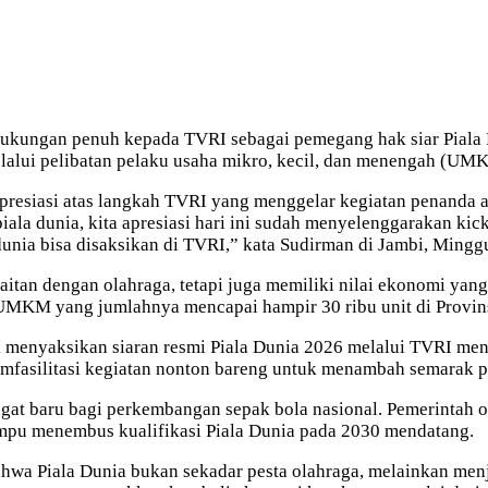
dukungan penuh kepada TVRI sebagai pemegang hak siar Piala
lalui pelibatan pelaku usaha mikro, kecil, dan menengah (UM
resiasi atas langkah TVRI yang menggelar kegiatan penanda awa
la dunia, kita apresiasi hari ini sudah menyelenggarakan kick-
dunia bisa disaksikan di TVRI,” kata Sudirman di Jambi, Mingg
kaitan dengan olahraga, tetapi juga memiliki nilai ekonomi ya
MKM yang jumlahnya mencapai hampir 30 ribu unit di Provins
menyaksikan siaran resmi Piala Dunia 2026 melalui TVRI mengg
mfasilitasi kegiatan nonton bareng untuk menambah semarak pe
 baru bagi perkembangan sepak bola nasional. Pemerintah opt
mpu menembus kualifikasi Piala Dunia pada 2030 mendatang.
wa Piala Dunia bukan sekadar pesta olahraga, melainkan menja