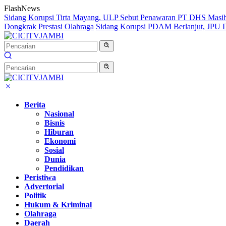
Langsung
FlashNews
ke
Sidang Korupsi Tirta Mayang, ULP Sebut Penawaran PT DHS Masi
konten
Dongkrak Prestasi Olahraga
Sidang Korupsi PDAM Berlanjut, JPU Da
Berita
Nasional
Bisnis
Hiburan
Ekonomi
Sosial
Dunia
Pendidikan
Peristiwa
Advertorial
Politik
Hukum & Kriminal
Olahraga
Daerah