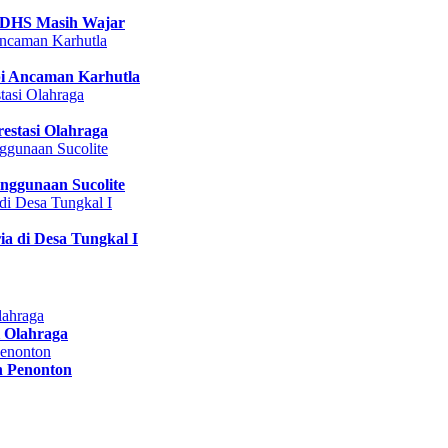
 DHS Masih Wajar
pi Ancaman Karhutla
estasi Olahraga
nggunaan Sucolite
a di Desa Tungkal I
 Olahraga
n Penonton