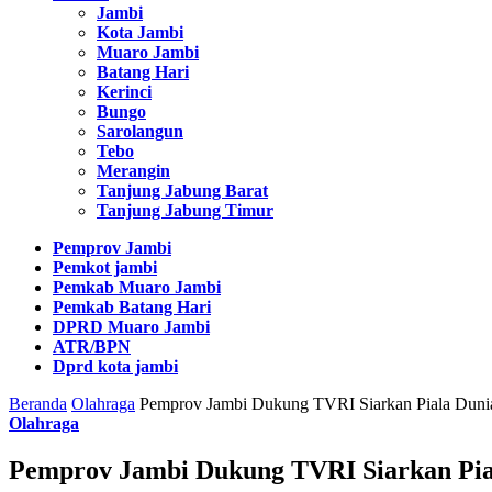
Jambi
Kota Jambi
Muaro Jambi
Batang Hari
Kerinci
Bungo
Sarolangun
Tebo
Merangin
Tanjung Jabung Barat
Tanjung Jabung Timur
Pemprov Jambi
Pemkot jambi
Pemkab Muaro Jambi
Pemkab Batang Hari
DPRD Muaro Jambi
ATR/BPN
Dprd kota jambi
Beranda
Olahraga
Pemprov Jambi Dukung TVRI Siarkan Piala Duni
Olahraga
Pemprov Jambi Dukung TVRI Siarkan Pia