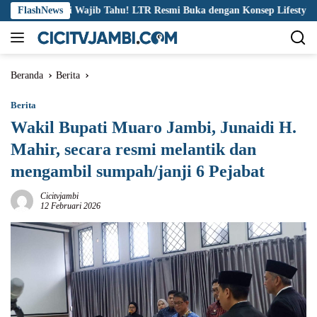
Langsung
a Jambi Wajib Tahu! LTR Resmi Buka dengan Konsep Lifestyle
FlashNews
ke
konten
Beranda
Berita
Berita
Wakil Bupati Muaro Jambi, Junaidi H.
Mahir, secara resmi melantik dan
mengambil sumpah/janji 6 Pejabat
Cicitvjambi
12 Februari 2026