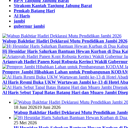
BPN Tanjung Jabung Barat
Strakom Kantah Tanjung Jabung Barat
Pemkab Batang Hari
Al Haris
jambi
gubernur jambi
Wabup Bakhtiar Hadiri Deklarasi Mutu Pendidikan Jambi 2026
Hj Hesnidar Haris Salurkan Bantuan Hewan Kurban di Dua Ka
Ariansyah Hadiri Panen Kopi Robusta Kerinci Wakili Gubernu
Pemprov Jambi Hibahkan Lahan untuk Pembangunan KODAM
Al Haris Resmi Buka UKW Wartawan Jambi ke-13 di Hotel Aba
Al Haris Sebut Tapal Batas Batang Hari dan Muaro Jambi Disep
18 Juni 2026
19 Juni 2026
Wabup Bakhtiar Hadiri Deklarasi Mutu Pendidikan Jamb
25 Mei 2026
Hj Hesnidar Haris Salurkan Bantuan Hewan Kurban di 