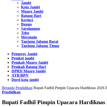
Jambi
Kota Jambi
Muaro Jambi
Batang Hari
Kerinci
Bungo
Sarolangun
Tebo
Merangin
Tanjung Jabung Barat
Tanjung Jabung Timur
Pemprov Jambi
Pemkot jambi
Pemkab Muaro Jambi
Pemkab Batang Hari
DPRD Muaro Jambi
ATR/BPN
Dprd kota jambi
Beranda
Pendidikan
Bupati Fadhil Pimpin Upacara Hardiknas 2026 
Pendidikan
Bupati Fadhil Pimpin Upacara Hardiknas 