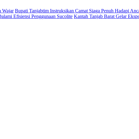
h Wajar
Bupati Tanjabtim Instruksikan Camat Siaga Penuh Hadapi An
lami Efisiensi Penggunaan Sucolite
Kantah Tanjab Barat Gelar Eksp