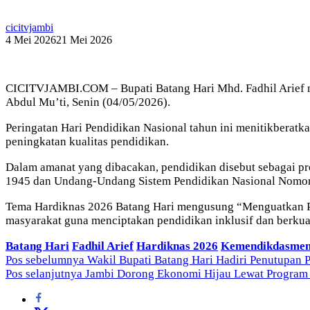
cicitvjambi
4 Mei 2026
21 Mei 2026
CICITVJAMBI.COM – Bupati Batang Hari Mhd. Fadhil Arief 
Abdul Mu’ti, Senin (04/05/2026).
Peringatan Hari Pendidikan Nasional tahun ini menitikberatk
peningkatan kualitas pendidikan.
Dalam amanat yang dibacakan, pendidikan disebut sebagai 
1945 dan Undang-Undang Sistem Pendidikan Nasional Nomor
Tema Hardiknas 2026 Batang Hari mengusung “Menguatkan Pa
masyarakat guna menciptakan pendidikan inklusif dan berkual
Batang Hari
Fadhil Arief
Hardiknas 2026
Kemendikdasme
Navigasi
Pos sebelumnya
Wakil Bupati Batang Hari Hadiri Penutupan 
Pos selanjutnya
Jambi Dorong Ekonomi Hijau Lewat Program
pos