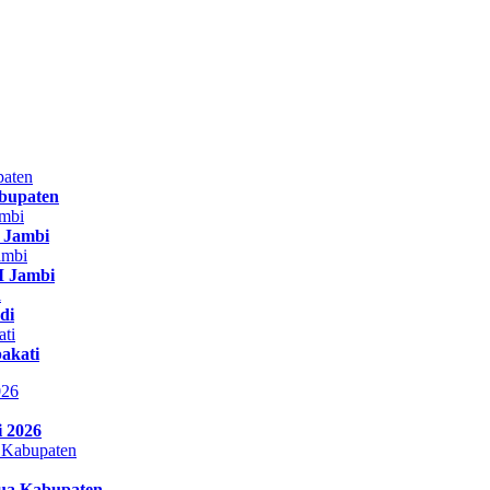
bupaten
r Jambi
 Jambi
di
akati
i 2026
Dua Kabupaten