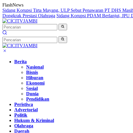
Langsung
FlashNews
ke
Sidang Korupsi Tirta Mayang, ULP Sebut Penawaran PT DHS Masi
konten
Dongkrak Prestasi Olahraga
Sidang Korupsi PDAM Berlanjut, JPU Da
Berita
Nasional
Bisnis
Hiburan
Ekonomi
Sosial
Dunia
Pendidikan
Peristiwa
Advertorial
Politik
Hukum & Kriminal
Olahraga
Daerah