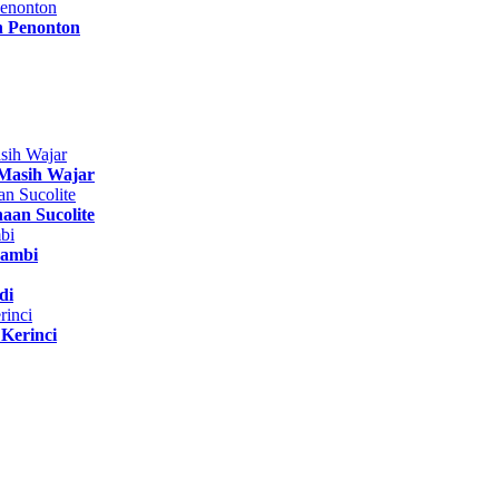
n Penonton
Masih Wajar
aan Sucolite
Jambi
di
Kerinci