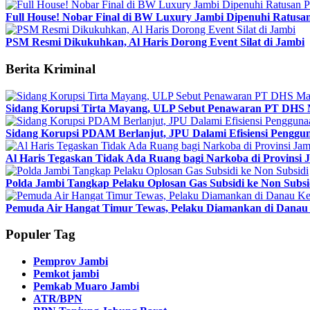
Full House! Nobar Final di BW Luxury Jambi Dipenuhi Ratusa
PSM Resmi Dikukuhkan, Al Haris Dorong Event Silat di Jambi
Berita Kriminal
Sidang Korupsi Tirta Mayang, ULP Sebut Penawaran PT DHS 
Sidang Korupsi PDAM Berlanjut, JPU Dalami Efisiensi Penggun
Al Haris Tegaskan Tidak Ada Ruang bagi Narkoba di Provinsi 
Polda Jambi Tangkap Pelaku Oplosan Gas Subsidi ke Non Subsi
Pemuda Air Hangat Timur Tewas, Pelaku Diamankan di Danau 
Populer Tag
Pemprov Jambi
Pemkot jambi
Pemkab Muaro Jambi
ATR/BPN