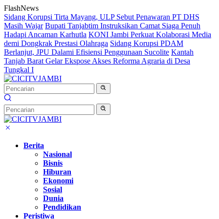
Langsung
FlashNews
ke
Sidang Korupsi Tirta Mayang, ULP Sebut Penawaran PT DHS
konten
Masih Wajar
Bupati Tanjabtim Instruksikan Camat Siaga Penuh
Hadapi Ancaman Karhutla
KONI Jambi Perkuat Kolaborasi Media
demi Dongkrak Prestasi Olahraga
Sidang Korupsi PDAM
Berlanjut, JPU Dalami Efisiensi Penggunaan Sucolite
Kantah
Tanjab Barat Gelar Ekspose Akses Reforma Agraria di Desa
Tungkal I
Berita
Nasional
Bisnis
Hiburan
Ekonomi
Sosial
Dunia
Pendidikan
Peristiwa