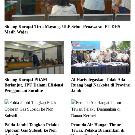
Sidang Korupsi Tirta Mayang, ULP Sebut Penawaran PT DHS
Masih Wajar
Sidang Korupsi PDAM
Al Haris Tegaskan Tidak Ada
Berlanjut, JPU Dalami Efisiensi
Ruang bagi Narkoba di Provinsi
Penggunaan Sucolite
Jambi
Polda Jambi Tangkap Pelaku
Pemuda Air Hangat Timur
Oplosan Gas Subsidi ke Non
Tewas, Pelaku Diamankan di