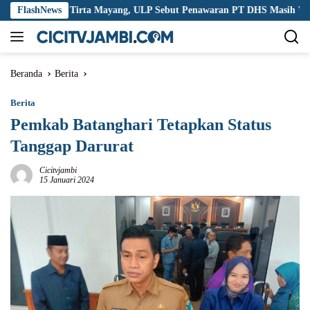
Langsung
psi Tirta Mayang, ULP Sebut Penawaran PT DHS Masih Wajar
FlashNews
ke
konten
Beranda
Berita
Berita
Pemkab Batanghari Tetapkan Status
Tanggap Darurat
Cicitvjambi
15 Januari 2024