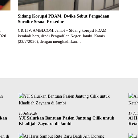
Sidang Korupsi PDAM, Dwike Sebut Pengadaan
Sucolite Sesuai Prosedur
s
CICITVJAMBI.COM, Jambi – Sidang korupsi PDAM
 2026…
kembali bergulir di Pengadilan Negeri Jambi, Kamis
(23/7/2026), dengan menghadirkan…
15 Juli 2026
17 Jul
ikan
YJI Salurkan Bantuan Pasien Jantung Cilik untuk
Al H
Khadijah Zaynara di Jambi
Keta