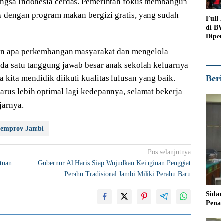
ngsa Indonesia cerdas. Pemerintah fokus membangun
 dengan program makan bergizi gratis, yang sudah
Full
di B
Dipe
Peno
pon apa perkembangan masyarakat dan mengelola
ada satu tanggung jawab besar anak sekolah keluarnya
Ber
a kita mendidik diikuti kualitas lulusan yang baik.
rus lebih optimal lagi kedepannya, selamat bekerja
jarnya.
emprov Jambi
Pos selanjutnya
tuan
Gubernur Al Haris Siap Wujudkan Keinginan Penggiat
Perahu Tradisional Jambi Miliki Perahu Baru
Sida
Pena