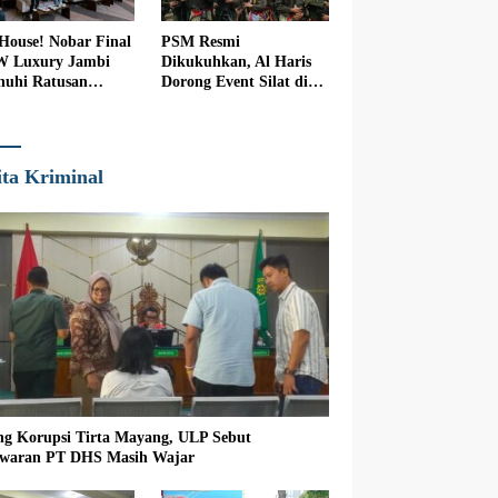
 House! Nobar Final
PSM Resmi
W Luxury Jambi
Dikukuhkan, Al Haris
nuhi Ratusan
Dorong Event Silat di
nton
Jambi
ita Kriminal
ng Korupsi Tirta Mayang, ULP Sebut
waran PT DHS Masih Wajar