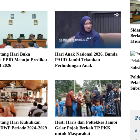
Sida
Berl
Efis
Sucol
atang Hari Buka
Hari Anak Nasional 2026, Bunda
si PPID Menuju Predikat
PAUD Jambi Tekankan
f 2026
Perlindungan Anak
Pold
Pela
Subs
P
atang Hari Kukuhkan
Hesti Haris dan Poltekkes Jambi
 DWP Periode 2024–2029
Gelar Pojok Berkah TP PKK
untuk Masyarakat