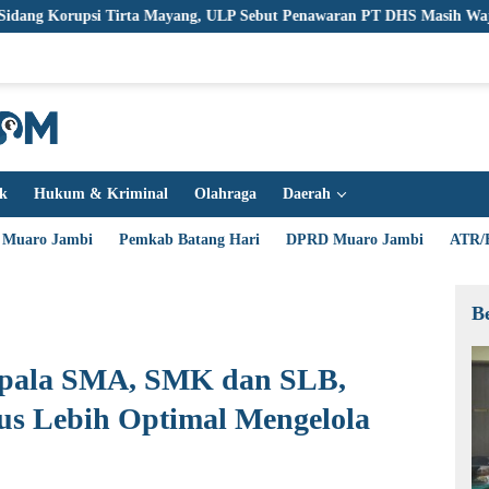
Tirta Mayang, ULP Sebut Penawaran PT DHS Masih Wajar
Bup
ik
Hukum & Kriminal
Olahraga
Daerah
 Muaro Jambi
Pemkab Batang Hari
DPRD Muaro Jambi
ATR/
B
epala SMA, SMK dan SLB,
us Lebih Optimal Mengelola