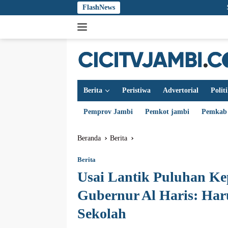
Langsung
FlashNews
Sidang Korupsi 
ke
konten
Berita
Peristiwa
Advertorial
Polit
Pemprov Jambi
Pemkot jambi
Pemkab
Beranda
Berita
Berita
Usai Lantik Puluhan K
Gubernur Al Haris: Har
Sekolah