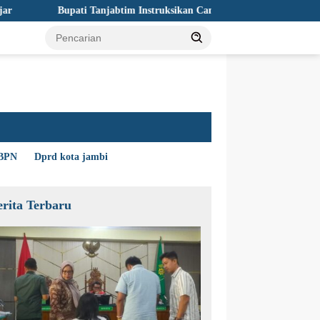
ati Tanjabtim Instruksikan Camat Siaga Penuh Hadapi Ancaman Karhu
BPN
Dprd kota jambi
erita Terbaru