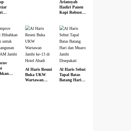
Bantuan
up
Ariansyah
Hewan
tiar
Hadiri Panen
Kurban di
ri
Kopi Robusta
Dua
arasi
Kerinci Wakili
Kabupaten
u
Gubernur
idikan
Jambi
i 2026
prov
i
Al Haris Resmi
Al Haris Sebut
hkan
Buka UKW
Tapal Batas
n untuk
Wartawan
Batang Hari
bangunan
Jambi ke-13 di
dan Muaro
DAM
Hotel Abadi
Jambi
i
Disepakati