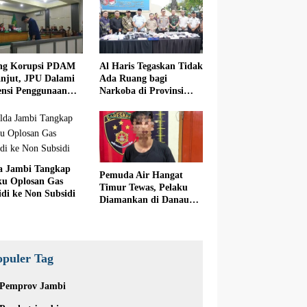
ng Korupsi PDAM
Al Haris Tegaskan Tidak
anjut, JPU Dalami
Ada Ruang bagi
iensi Penggunaan
Narkoba di Provinsi
ite
Jambi
a Jambi Tangkap
Pemuda Air Hangat
ku Oplosan Gas
Timur Tewas, Pelaku
idi ke Non Subsidi
Diamankan di Danau
Kerinci
opuler Tag
Pemprov Jambi