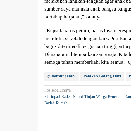
melakukan langkah-langkah agar anak ba
sumber daya manusia anak bangsa bangus
bertahap berjalan,” katanya.
“Kepsek harus peduli, harus bisa meres
mendidik sekolah dengan baik. Pikirkan 
bagus diterima di perguruan tinggi, artiny
Dimanapun ditempatkan sama saja. Kita ha
semoga tuhan memberkahi kita semua,” u
gubernur jambi
Pemkab Batang Hari
P
Navigasi
Pos sebelumnya
PJ Bupati Raden Najmi Tinjau Warga Penerima Ban
pos
Bedah Rumah