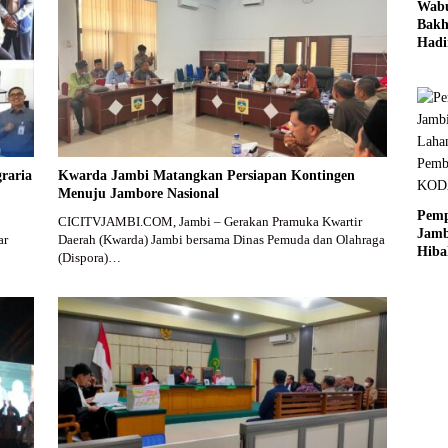
Wab
Bakh
Hadi
Dekl
Mut
Pend
Jamb
raria
Kwarda Jambi Matangkan Persiapan Kontingen
Menuju Jambore Nasional
Pem
CICITVJAMBI.COM, Jambi – Gerakan Pramuka Kwartir
Jamb
ar
Daerah (Kwarda) Jambi bersama Dinas Pemuda dan Olahraga
Hiba
(Dispora)…
Laha
Pem
KO
Jamb