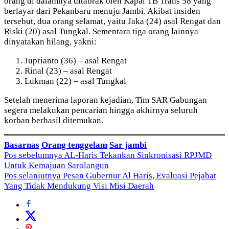
orang di dalamnya ditabrak oleh Kapal TB Trans 58 yang
berlayar dari Pekanbaru menuju Jambi. Akibat insiden
tersebut, dua orang selamat, yaitu Jaka (24) asal Rengat dan
Riski (20) asal Tungkal. Sementara tiga orang lainnya
dinyatakan hilang, yakni:
Juprianto (36) – asal Rengat
Rinal (23) – asal Rengat
Lukman (22) – asal Tungkal
Setelah menerima laporan kejadian, Tim SAR Gabungan
segera melakukan pencarian hingga akhirnya seluruh
korban berhasil ditemukan.
Basarnas
Orang tenggelam
Sar jambi
Navigasi
Pos sebelumnya
AL-Haris Tekankan Sinkronisasi RPJMD
Untuk Kemajuan Sarolangun
pos
Pos selanjutnya
Pesan Gubernur Al Haris, Evaluasi Pejabat
Yang Tidak Mendukung Visi Misi Daerah