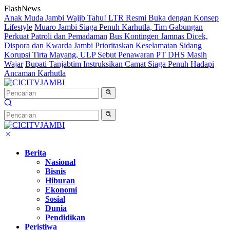
Langsung
FlashNews
ke
Anak Muda Jambi Wajib Tahu! LTR Resmi Buka dengan Konsep
konten
Lifestyle
Muaro Jambi Siaga Penuh Karhutla, Tim Gabungan
Perkuat Patroli dan Pemadaman
Bus Kontingen Jamnas Dicek,
Dispora dan Kwarda Jambi Prioritaskan Keselamatan
Sidang
Korupsi Tirta Mayang, ULP Sebut Penawaran PT DHS Masih
Wajar
Bupati Tanjabtim Instruksikan Camat Siaga Penuh Hadapi
Ancaman Karhutla
Berita
Nasional
Bisnis
Hiburan
Ekonomi
Sosial
Dunia
Pendidikan
Peristiwa