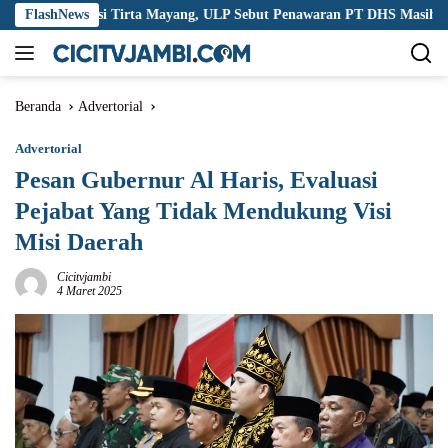
Langsung
upsi Tirta Mayang, ULP Sebut Penawaran PT DHS Masih Wajar
FlashNews
ke
konten
Beranda
Advertorial
Advertorial
Pesan Gubernur Al Haris, Evaluasi
Pejabat Yang Tidak Mendukung Visi
Misi Daerah
Cicitvjambi
4 Maret 2025