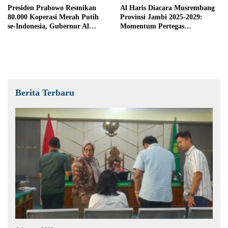
Presiden Prabowo Resmikan
Al Haris Diacara Musrembang
80.000 Koperasi Merah Putih
Provinsi Jambi 2025-2029:
se-Indonesia, Gubernur Al
Momentum Pertegas
Haris: Ini Jawaban atas
Penyelarasan Program
Kebutuhan Ekonomi
Pemerintah Daerah dan Pusat
Masyarakat Desa
Berita Terbaru