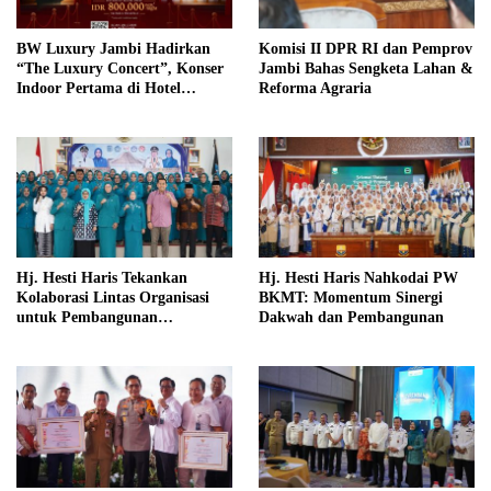
BW Luxury Jambi Hadirkan
Komisi II DPR RI dan Pemprov
“The Luxury Concert”, Konser
Jambi Bahas Sengketa Lahan &
Indoor Pertama di Hotel
Reforma Agraria
Bintang Lima Jambi
Hj. Hesti Haris Tekankan
Hj. Hesti Haris Nahkodai PW
Kolaborasi Lintas Organisasi
BKMT: Momentum Sinergi
untuk Pembangunan
Dakwah dan Pembangunan
Berkelanjutan di Merangin