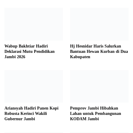
Wabup Bakhtiar Hadiri
Hj Hesnidar Haris Salurkan
Deklarasi Mutu Pendidikan
Bantuan Hewan Kurban di Dua
Jambi 2026
Kabupaten
Ariansyah Hadiri Panen Kopi
Pemprov Jambi Hibahkan
Robusta Kerinci Wakili
Lahan untuk Pembangunan
Gubernur Jambi
KODAM Jambi