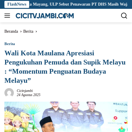
Langsung
 Tirta Mayang, ULP Sebut Penawaran PT DHS Masih Wajar
FlashNews
Bu
ke
konten
Beranda
Berita
Berita
Wali Kota Maulana Apresiasi
Pengukuhan Pemuda dan Supik Melayu
: “Momentum Penguatan Budaya
Melayu”
Cicitvjambi
24 Agustus 2025