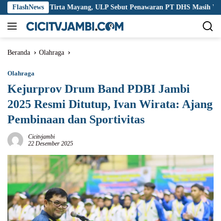
Langsung
si Tirta Mayang, ULP Sebut Penawaran PT DHS Masih Wajar
FlashNews
ke
konten
Beranda
Olahraga
Olahraga
Kejurprov Drum Band PDBI Jambi
2025 Resmi Ditutup, Ivan Wirata: Ajang
Pembinaan dan Sportivitas
Cicitvjambi
22 Desember 2025