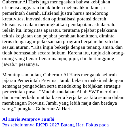
Gubernur Al Haris juga menegaskan bahwa kebijakan
efisiensi anggaran tidak boleh melemahkan kinerja
pemerintah daerah. Efisiensi justru harus mendorong
kreativitas, inovasi, dan optimalisasi potensi daerah,
khususnya dalam meningkatkan pendapatan asli daerah.
Selain itu, integritas aparatur, terutama pejabat pelaksana
teknis kegiatan dan pejabat pembuat komitmen, diminta
terus dijaga agar pelaksanaan program berjalan bersih dan
sesuai aturan. “Kita ingin bekerja dengan tenang, aman, dan
tidak bermasalah secara hukum. Karena itu, tunjuklah orang-
orang yang benar-benar mampu, jujur, dan bertanggung
jawab,” pesannya.
Menutup sambutan, Gubernur Al Haris mengajak seluruh
jajaran Pemerintah Provinsi Jambi bekerja maksimal dengan
semangat pengabdian serta mendukung kebijakan strategis
pemerintah pusat. “Mudah-mudahan Allah SWT meridhoi
dan memberkahi niat baik serta kerja keras kita semua dalam
membangun Provinsi Jambi yang lebih maju dan berdaya
saing,” pungkas Gubernur Al Haris.
Al Haris
Pemprov Jambi
Navigasi
Pos sebelumnya
RKPD 2027 Batang Hari Fokus pada