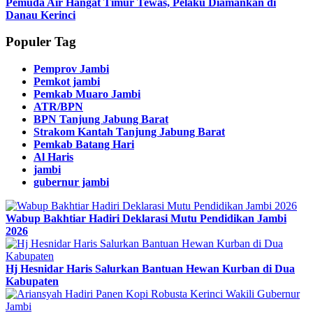
Pemuda Air Hangat Timur Tewas, Pelaku Diamankan di
Danau Kerinci
Populer Tag
Pemprov Jambi
Pemkot jambi
Pemkab Muaro Jambi
ATR/BPN
BPN Tanjung Jabung Barat
Strakom Kantah Tanjung Jabung Barat
Pemkab Batang Hari
Al Haris
jambi
gubernur jambi
Wabup Bakhtiar Hadiri Deklarasi Mutu Pendidikan Jambi
2026
Hj Hesnidar Haris Salurkan Bantuan Hewan Kurban di Dua
Kabupaten