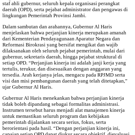
staf ahli gubernur, seluruh kepala organisasi perangkat
daerah (OPD), serta pejabat administrator dan pengawas di
lingkungan Pemerintah Provinsi Jambi.
Dalam sambutan dan arahannya, Gubernur Al Haris
menjelaskan bahwa perjanjian kinerja merupakan amanah
dari Kementerian Pendayagunaan Aparatur Negara dan
Reformasi Birokrasi yang bersifat mengikat dan wajib
dilaksanakan oleh seluruh pejabat pemerintah, mulai dari
gubernur, sekretaris daerah, hingga pejabat struktural di
setiap OPD. “Perjanjian kinerja ini adalah janji kerja yang
tertulis, terukur, dan disesuaikan dengan anggaran yang
tersedia. Arah kerjanya jelas, mengacu pada RPJMD serta
visi dan misi pembangunan daerah yang telah ditetapkan,”
ujar Gubernur Al Haris.
Gubernur Al Haris menekankan bahwa perjanjian kinerja
tidak boleh dipandang sebagai formalitas administrasi.
Instrumen tersebut harus menjadi alat manajemen kinerja
untuk memastikan seluruh program dan kebijakan
pemerintah dijalankan secara serius, fokus, serta
berorientasi pada hasil. “Dengan perjanjian kinerja ini,
capaian setiap OPD dapat diukur secara objektif, dievaluasi