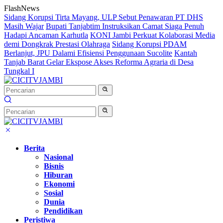
Langsung
FlashNews
ke
Sidang Korupsi Tirta Mayang, ULP Sebut Penawaran PT DHS
konten
Masih Wajar
Bupati Tanjabtim Instruksikan Camat Siaga Penuh
Hadapi Ancaman Karhutla
KONI Jambi Perkuat Kolaborasi Media
demi Dongkrak Prestasi Olahraga
Sidang Korupsi PDAM
Berlanjut, JPU Dalami Efisiensi Penggunaan Sucolite
Kantah
Tanjab Barat Gelar Ekspose Akses Reforma Agraria di Desa
Tungkal I
Berita
Nasional
Bisnis
Hiburan
Ekonomi
Sosial
Dunia
Pendidikan
Peristiwa