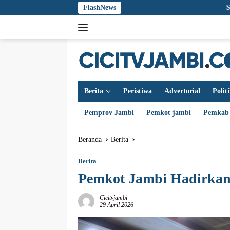
Langsung
FlashNews
Sidang Korupsi 
ke
konten
Berita
Peristiwa
Advertorial
Polit
Pemprov Jambi
Pemkot jambi
Pemkab
Beranda
Berita
Berita
Pemkot Jambi Hadirkan
Cicitvjambi
29 April 2026