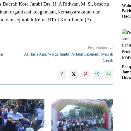
is Daerah Kota Jambi Drs. H. A Ridwan, M, Si, beserta
Wab
Bakh
pinan organisasi keagamaan, kemasyarakatan dan
Hadi
n dan sejumlah Ketua RT di Kota Jambi.(*)
Dekl
Mut
Pend
Jamb
Pos selanjutnya
si
Al Haris Ajak Warga Jambi Perkuat Ekonomi Syariah
Daerah
Pem
Jamb
Hiba
Laha
Pem
KO
Jamb