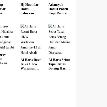
up
Hj Hesnidar
Ariansyah
tiar
Haris
Hadiri Panen
ri
Salurkan
Kopi Robusta
arasi
Bantuan
Kerinci Wakili
u
Hewan
Gubernur
idikan
Kurban di
Jambi
i 2026
Dua
Kabupaten
prov
i
Al Haris Resmi
Al Haris Sebut
hkan
Buka UKW
Tapal Batas
n untuk
Wartawan
Batang Hari
bangunan
Jambi ke-13 di
dan Muaro
DAM
Hotel Abadi
Jambi
i
Disepakati