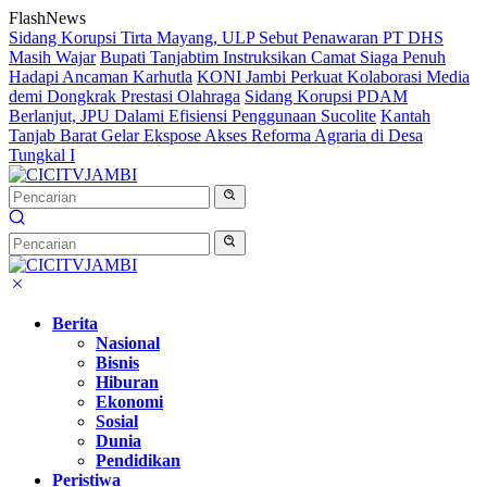
Langsung
FlashNews
ke
Sidang Korupsi Tirta Mayang, ULP Sebut Penawaran PT DHS
konten
Masih Wajar
Bupati Tanjabtim Instruksikan Camat Siaga Penuh
Hadapi Ancaman Karhutla
KONI Jambi Perkuat Kolaborasi Media
demi Dongkrak Prestasi Olahraga
Sidang Korupsi PDAM
Berlanjut, JPU Dalami Efisiensi Penggunaan Sucolite
Kantah
Tanjab Barat Gelar Ekspose Akses Reforma Agraria di Desa
Tungkal I
Berita
Nasional
Bisnis
Hiburan
Ekonomi
Sosial
Dunia
Pendidikan
Peristiwa