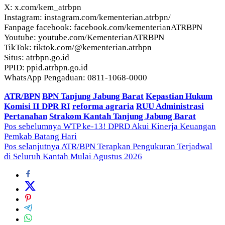
X: x.com/kem_atrbpn
Instagram: instagram.com/kementerian.atrbpn/
Fanpage facebook: facebook.com/kementerianATRBPN
Youtube: youtube.com/KementerianATRBPN
TikTok: tiktok.com/@kementerian.atrbpn
Situs: atrbpn.go.id
PPID: ppid.atrbpn.go.id
WhatsApp Pengaduan: 0811-1068-0000
ATR/BPN
BPN Tanjung Jabung Barat
Kepastian Hukum
Komisi II DPR RI
reforma agraria
RUU Administrasi
Pertanahan
Strakom Kantah Tanjung Jabung Barat
Navigasi
Pos sebelumnya
WTP ke-13! DPRD Akui Kinerja Keuangan
Pemkab Batang Hari
pos
Pos selanjutnya
ATR/BPN Terapkan Pengukuran Terjadwal
di Seluruh Kantah Mulai Agustus 2026