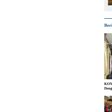
Ber
KONI
Dong