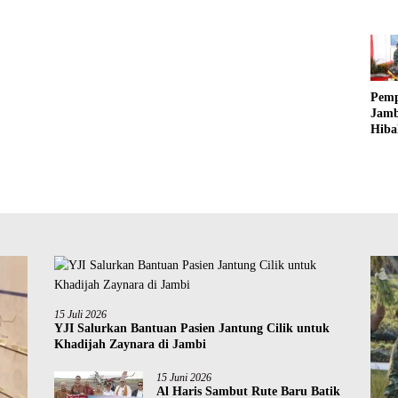
Dekl
Mut
Pend
Jamb
Pem
Jamb
Hiba
Laha
Pem
KO
Jamb
15 Juli 2026
YJI Salurkan Bantuan Pasien Jantung Cilik untuk
Khadijah Zaynara di Jambi
15 Juni 2026
Al Haris Sambut Rute Baru Batik