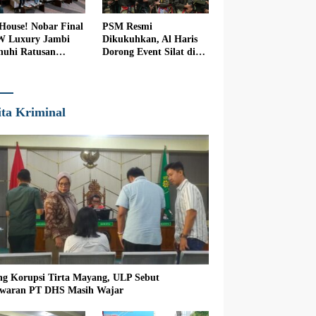
 House! Nobar Final
PSM Resmi
W Luxury Jambi
Dikukuhkan, Al Haris
nuhi Ratusan
Dorong Event Silat di
nton
Jambi
ita Kriminal
ng Korupsi Tirta Mayang, ULP Sebut
waran PT DHS Masih Wajar