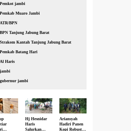
Pemkot jambi
Pemkab Muaro Jambi
ATR/BPN
BPN Tanjung Jabung Barat
Strakom Kantah Tanjung Jabung Barat
Pemkab Batang Hari
Al Haris
jambi
gubernur jambi
Hj Hesnidar
Ariansyah
up
Haris
Hadiri Panen
tiar
Salurkan
Kopi Robusta
ri