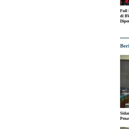
Full
di B
Dipe
Peno
Ber
Sida
Pena