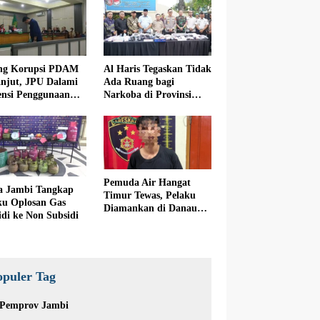
ng Korupsi PDAM
Al Haris Tegaskan Tidak
anjut, JPU Dalami
Ada Ruang bagi
iensi Penggunaan
Narkoba di Provinsi
ite
Jambi
Pemuda Air Hangat
a Jambi Tangkap
Timur Tewas, Pelaku
ku Oplosan Gas
Diamankan di Danau
idi ke Non Subsidi
Kerinci
opuler Tag
Pemprov Jambi