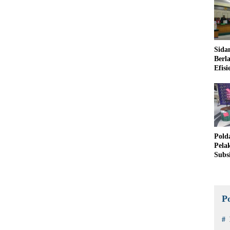
Sida
Berl
Efis
Sucol
Pold
Pela
Subs
P