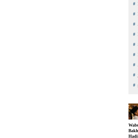
Wab
Bakh
Hadi