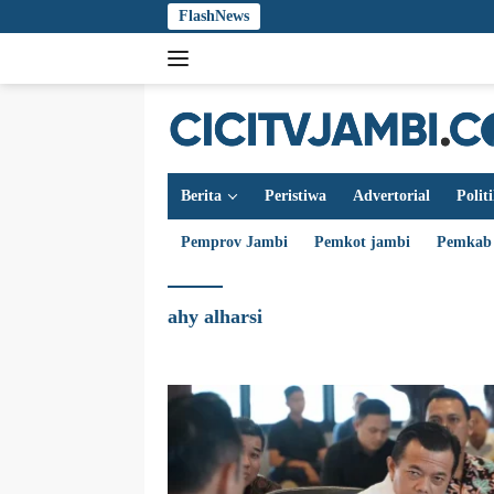
Langsung
FlashNews
ke
konten
Berita
Peristiwa
Advertorial
Polit
Pemprov Jambi
Pemkot jambi
Pemkab
ahy alharsi