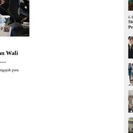
6 
Si
Pe
an Wali
ngajak para