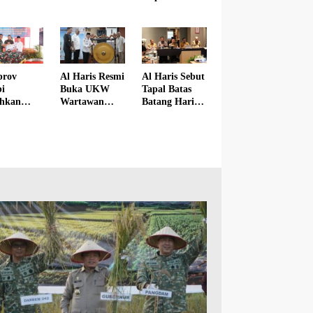
Bantuan
Kerinci Wakili
arasi
Hewan
Gubernur
u
Kurban di
Jambi
idikan
Dua
i 2026
Kabupaten
prov
Al Haris Resmi
Al Haris Sebut
i
Buka UKW
Tapal Batas
hkan
Wartawan
Batang Hari
n untuk
Jambi ke-13 di
dan Muaro
bangunan
Hotel Abadi
Jambi
DAM
Disepakati
i