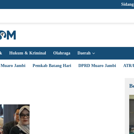
Sidang Korupsi T
ik
Hukum & Kriminal
Olahraga
Daerah
 Muaro Jambi
Pemkab Batang Hari
DPRD Muaro Jambi
ATR/
B