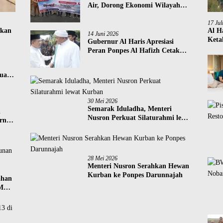
Air, Dorong Ekonomi Wilayah
Barat
17 Jul
ikan
Al H
14 Juni 2026
Keta
Gubernur Al Haris Apresiasi
Peran Ponpes Al Hafizh Cetak
Generasi Qurani
ua
30 Mei 2026
Semarak Iduladha, Menteri
i
Nusron Perkuat Silaturahmi lewat
ernur
Kurban
28 Mei 2026
Menteri Nusron Serahkan Hewan
Kurban ke Ponpes Darunnajah
ahan
M