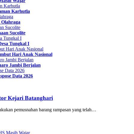
Masih Wajar
caman Karhutla
 Olahraga
aan Sucolite
Desa Tungkal I
ambut Hari Anak Nasional
aro Jambi Berjalan
spose Data 2026
or Kejari Batanghari
melakukan pemusnahan barang rampasan yang telah…