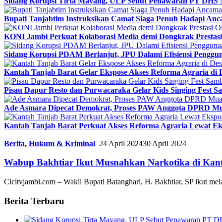
Sidang Korupsi Tirta Mayang, ULP Sebut Penawaran PT DHS 
Bupati Tanjabtim Instruksikan Camat Siaga Penuh Hadapi An
KONI Jambi Perkuat Kolaborasi Media demi Dongkrak Prestasi
Sidang Korupsi PDAM Berlanjut, JPU Dalami Efisiensi Penggun
Kantah Tanjab Barat Gelar Ekspose Akses Reforma Agraria di 
Pisau Dapur Resto dan Purwacaraka Gelar Kids Singing Fest S
Ade Asmara Dipecat Demokrat, Proses PAW Anggota DPRD Mu
Kantah Tanjab Barat Perkuat Akses Reforma Agraria Lewat Ek
Berita
,
Hukum & Kriminal
24 April 2024
30 April 2024
Wabup Bakhtiar Ikut Musnahkan Narkotika di Kant
Cicitvjambi.com – Wakil Bupati Batanghari, H. Bakhtiar, SP ikut 
Berita Terbaru