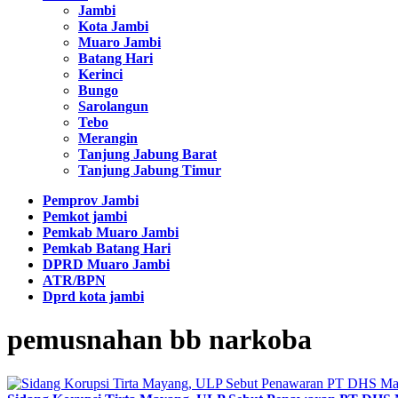
Jambi
Kota Jambi
Muaro Jambi
Batang Hari
Kerinci
Bungo
Sarolangun
Tebo
Merangin
Tanjung Jabung Barat
Tanjung Jabung Timur
Pemprov Jambi
Pemkot jambi
Pemkab Muaro Jambi
Pemkab Batang Hari
DPRD Muaro Jambi
ATR/BPN
Dprd kota jambi
pemusnahan bb narkoba