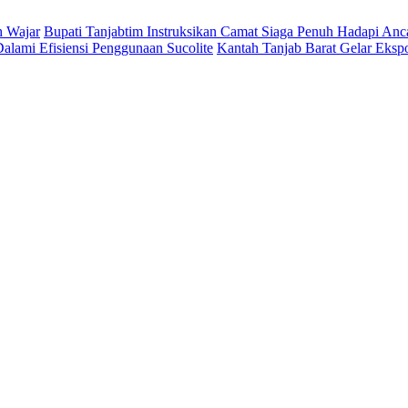
h Wajar
Bupati Tanjabtim Instruksikan Camat Siaga Penuh Hadapi An
lami Efisiensi Penggunaan Sucolite
Kantah Tanjab Barat Gelar Eksp