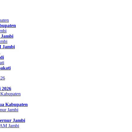
bupaten
r Jambi
 Jambi
di
akati
i 2026
Dua Kabupaten
bernur Jambi