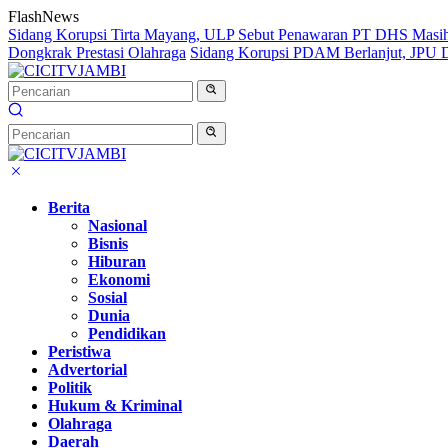
Langsung
FlashNews
ke
Sidang Korupsi Tirta Mayang, ULP Sebut Penawaran PT DHS Masi
konten
Dongkrak Prestasi Olahraga
Sidang Korupsi PDAM Berlanjut, JPU Da
Berita
Nasional
Bisnis
Hiburan
Ekonomi
Sosial
Dunia
Pendidikan
Peristiwa
Advertorial
Politik
Hukum & Kriminal
Olahraga
Daerah