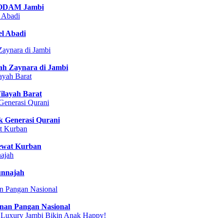
KODAM Jambi
l Abadi
ah Zaynara di Jambi
ilayah Barat
k Generasi Qurani
lewat Kurban
unnajah
anan Pangan Nasional