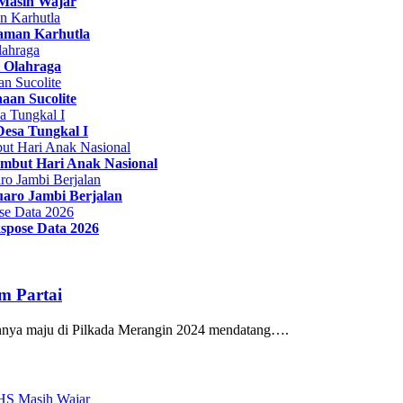
Masih Wajar
caman Karhutla
 Olahraga
aan Sucolite
Desa Tungkal I
ambut Hari Anak Nasional
aro Jambi Berjalan
spose Data 2026
m Partai
nnya maju di Pilkada Merangin 2024 mendatang….