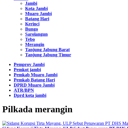
Jambi
Kota Jambi
Muaro Jambi
Batang Hari
Kerinci
Bungo
Sarolangun
Tebo
Merangin
Tanjung Jabung Barat
Tanjung Jabung Timur
Pemprov Jambi
Pemkot jambi
Pemkab Muaro Jambi
Pemkab Batang Hari
DPRD Muaro Jambi
ATR/BPN
Dprd kota jambi
Pilkada merangin