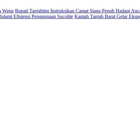
h Wajar
Bupati Tanjabtim Instruksikan Camat Siaga Penuh Hadapi An
lami Efisiensi Penggunaan Sucolite
Kantah Tanjab Barat Gelar Eksp