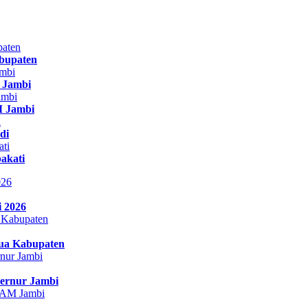
bupaten
r Jambi
 Jambi
di
akati
i 2026
Dua Kabupaten
bernur Jambi