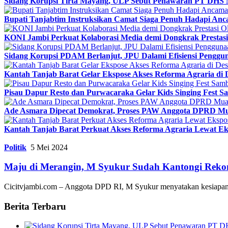
Sidang Korupsi Tirta Mayang, ULP Sebut Penawaran PT DHS 
Bupati Tanjabtim Instruksikan Camat Siaga Penuh Hadapi An
KONI Jambi Perkuat Kolaborasi Media demi Dongkrak Prestasi
Sidang Korupsi PDAM Berlanjut, JPU Dalami Efisiensi Penggun
Kantah Tanjab Barat Gelar Ekspose Akses Reforma Agraria di 
Pisau Dapur Resto dan Purwacaraka Gelar Kids Singing Fest S
Ade Asmara Dipecat Demokrat, Proses PAW Anggota DPRD Mu
Kantah Tanjab Barat Perkuat Akses Reforma Agraria Lewat Ek
Politik
5 Mei 2024
Maju di Merangin, M Syukur Sudah Kantongi Reko
Cicitvjambi.com – Anggota DPD RI, M Syukur menyatakan kesiapa
Berita Terbaru