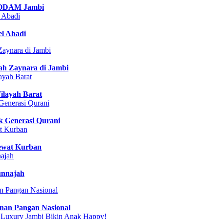
KODAM Jambi
l Abadi
ah Zaynara di Jambi
ilayah Barat
k Generasi Qurani
lewat Kurban
unnajah
anan Pangan Nasional