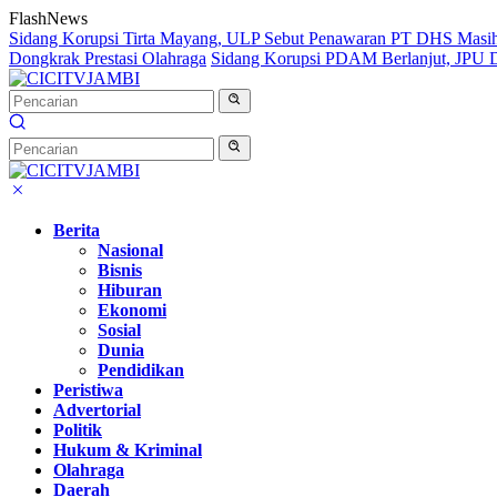
Langsung
FlashNews
ke
Sidang Korupsi Tirta Mayang, ULP Sebut Penawaran PT DHS Masi
konten
Dongkrak Prestasi Olahraga
Sidang Korupsi PDAM Berlanjut, JPU Da
Berita
Nasional
Bisnis
Hiburan
Ekonomi
Sosial
Dunia
Pendidikan
Peristiwa
Advertorial
Politik
Hukum & Kriminal
Olahraga
Daerah