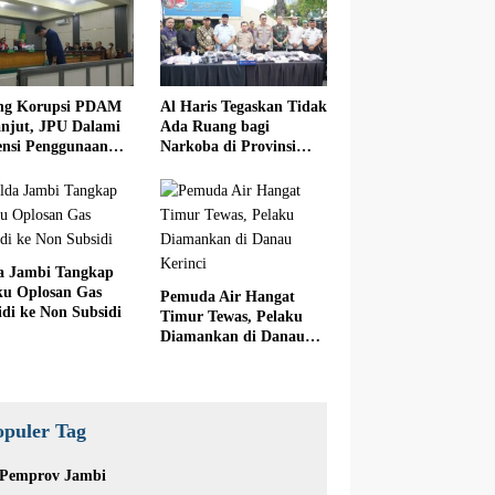
ng Korupsi PDAM
Al Haris Tegaskan Tidak
anjut, JPU Dalami
Ada Ruang bagi
iensi Penggunaan
Narkoba di Provinsi
ite
Jambi
a Jambi Tangkap
ku Oplosan Gas
Pemuda Air Hangat
idi ke Non Subsidi
Timur Tewas, Pelaku
Diamankan di Danau
Kerinci
opuler Tag
Pemprov Jambi