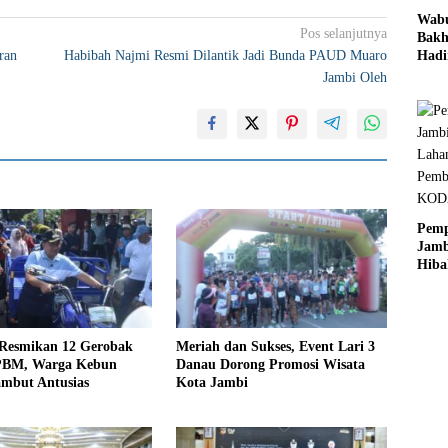
Wab
Pos selanjutnya
Bakh
Hadi
ran
Habibah Najmi Resmi Dilantik Jadi Bunda PAUD Muaro
Dekl
Jambi Oleh
Mut
Pend
Jamb
Pem
Jamb
Hiba
Laha
Pem
KO
Jamb
Resmikan 12 Gerobak
Meriah dan Sukses, Event Lari 3
PBM, Warga Kebun
Danau Dorong Promosi Wisata
ambut Antusias
Kota Jambi