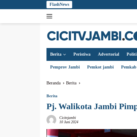
Langsung
FlashNews
ke
konten
Berita
Peristiwa
Advertorial
Polit
Pemprov Jambi
Pemkot jambi
Pemkab
Beranda
Berita
Berita
Pj. Walikota Jambi Pi
Cicitvjambi
10 Juni 2024