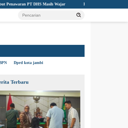
n PT DHS Masih Wajar
Bupati Tanjabtim Instruksikan Camat 
BPN
Dprd kota jambi
erita Terbaru