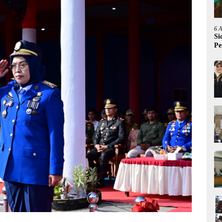
6 
Si
Pe