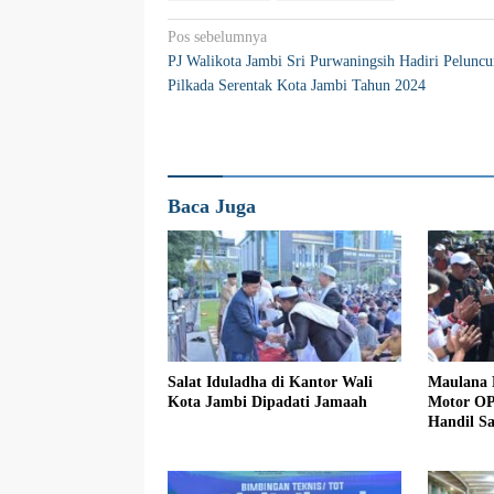
Navigasi
Pos sebelumnya
PJ Walikota Jambi Sri Purwaningsih Hadiri Peluncu
pos
Pilkada Serentak Kota Jambi Tahun 2024
Baca Juga
Salat Iduladha di Kantor Wali
Maulana 
Kota Jambi Dipadati Jamaah
Motor O
Handil S