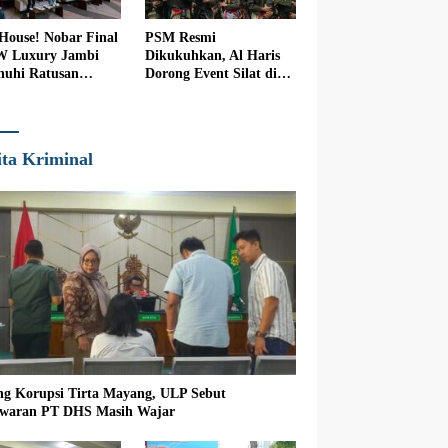
 House! Nobar Final
PSM Resmi
W Luxury Jambi
Dikukuhkan, Al Haris
nuhi Ratusan
Dorong Event Silat di
nton
Jambi
ita Kriminal
ng Korupsi Tirta Mayang, ULP Sebut
waran PT DHS Masih Wajar