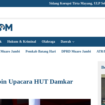
Sidang Korupsi Tirta Mayang, ULP Sebut Penawara
ik
Hukum & Kriminal
Olahraga
Daerah
 Muaro Jambi
Pemkab Batang Hari
DPRD Muaro Jambi
ATR/
B
mpin Upacara HUT Damkar