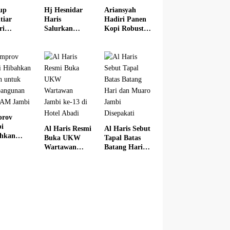
up
Hj Hesnidar
Ariansyah
tiar
Haris
Hadiri Panen
ri
Salurkan
Kopi Robusta
arasi
Bantuan
Kerinci Wakili
u
Hewan
Gubernur
idikan
Kurban di
Jambi
i 2026
Dua
Kabupaten
prov
i
Al Haris Resmi
Al Haris Sebut
hkan
Buka UKW
Tapal Batas
n untuk
Wartawan
Batang Hari
bangunan
Jambi ke-13 di
dan Muaro
DAM
Hotel Abadi
Jambi
i
Disepakati