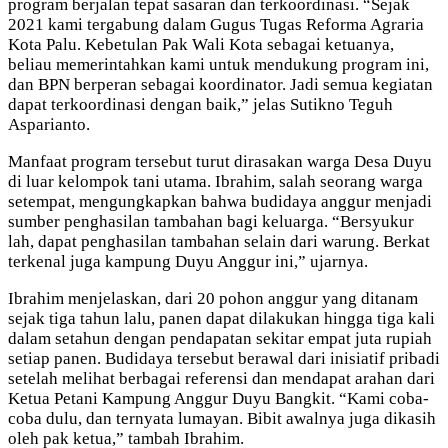
program berjalan tepat sasaran dan terkoordinasi. “Sejak
2021 kami tergabung dalam Gugus Tugas Reforma Agraria
Kota Palu. Kebetulan Pak Wali Kota sebagai ketuanya,
beliau memerintahkan kami untuk mendukung program ini,
dan BPN berperan sebagai koordinator. Jadi semua kegiatan
dapat terkoordinasi dengan baik,” jelas Sutikno Teguh
Asparianto.
Manfaat program tersebut turut dirasakan warga Desa Duyu
di luar kelompok tani utama. Ibrahim, salah seorang warga
setempat, mengungkapkan bahwa budidaya anggur menjadi
sumber penghasilan tambahan bagi keluarga. “Bersyukur
lah, dapat penghasilan tambahan selain dari warung. Berkat
terkenal juga kampung Duyu Anggur ini,” ujarnya.
Ibrahim menjelaskan, dari 20 pohon anggur yang ditanam
sejak tiga tahun lalu, panen dapat dilakukan hingga tiga kali
dalam setahun dengan pendapatan sekitar empat juta rupiah
setiap panen. Budidaya tersebut berawal dari inisiatif pribadi
setelah melihat berbagai referensi dan mendapat arahan dari
Ketua Petani Kampung Anggur Duyu Bangkit. “Kami coba-
coba dulu, dan ternyata lumayan. Bibit awalnya juga dikasih
oleh pak ketua,” tambah Ibrahim.