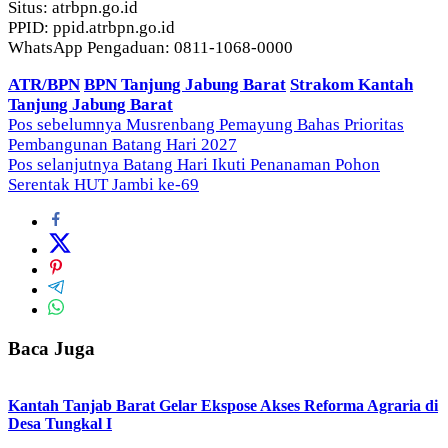
Situs: atrbpn.go.id
PPID: ppid.atrbpn.go.id
WhatsApp Pengaduan: 0811-1068-0000
ATR/BPN
BPN Tanjung Jabung Barat
Strakom Kantah
Tanjung Jabung Barat
Navigasi
Pos sebelumnya
Musrenbang Pemayung Bahas Prioritas
Pembangunan Batang Hari 2027
pos
Pos selanjutnya
Batang Hari Ikuti Penanaman Pohon
Serentak HUT Jambi ke-69
Baca Juga
Kantah Tanjab Barat Gelar Ekspose Akses Reforma Agraria di
Desa Tungkal I