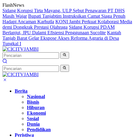
Langsung
FlashNews
ke
Sidang Korupsi Tirta Mayang, ULP Sebut Penawaran PT DHS
konten
Masih Wajar
Bupati Tanjabtim Instruksikan Camat Siaga Penuh
Hadapi Ancaman Karhutla
KONI Jambi Perkuat Kolaborasi Media
demi Dongkrak Prestasi Olahraga
Sidang Korupsi PDAM
Berlanjut, JPU Dalami Efisiensi Penggunaan Sucolite
Kantah
Tanjab Barat Gelar Ekspose Akses Reforma Agraria di Desa
Tungkal I
Berita
Nasional
Bisnis
Hiburan
Ekonomi
Sosial
Dunia
Pendidikan
Peristiwa