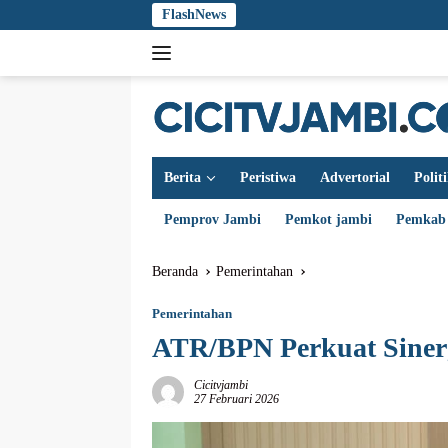
Langsung
FlashNews
ke
konten
Berita
Peristiwa
Advertorial
Polit
Pemprov Jambi
Pemkot jambi
Pemkab
Beranda
Pemerintahan
Pemerintahan
ATR/BPN Perkuat Siner
Cicitvjambi
27 Februari 2026