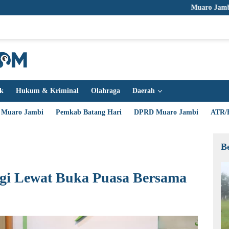
Muaro Jambi Siaga Penu
ik
Hukum & Kriminal
Olahraga
Daerah
 Muaro Jambi
Pemkab Batang Hari
DPRD Muaro Jambi
ATR/
B
gi Lewat Buka Puasa Bersama