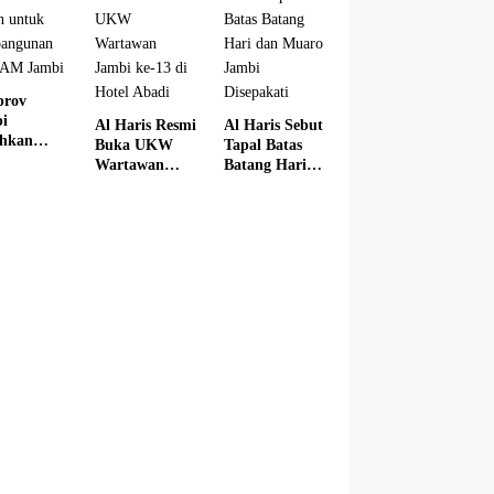
Kabupaten
prov
i
Al Haris Resmi
Al Haris Sebut
hkan
Buka UKW
Tapal Batas
n untuk
Wartawan
Batang Hari
bangunan
Jambi ke-13 di
dan Muaro
DAM
Hotel Abadi
Jambi
i
Disepakati