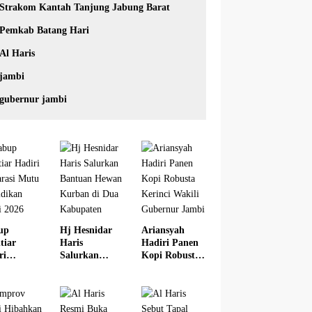
Strakom Kantah Tanjung Jabung Barat
Pemkab Batang Hari
Al Haris
jambi
gubernur jambi
up
Hj Hesnidar
Ariansyah
tiar
Haris
Hadiri Panen
ri
Salurkan
Kopi Robusta
arasi
Bantuan
Kerinci Wakili
u
Hewan
Gubernur
idikan
Kurban di
Jambi
i 2026
Dua