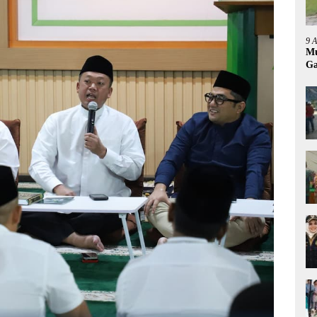
9 
Mu
Ga