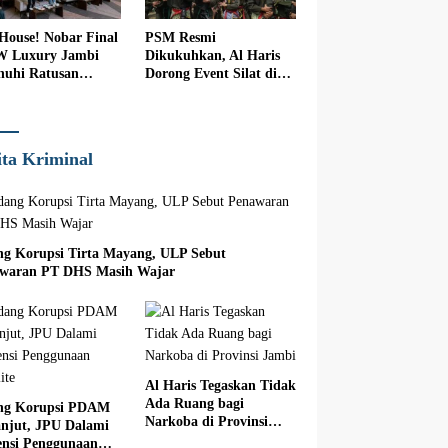
 House! Nobar Final
PSM Resmi
W Luxury Jambi
Dikukuhkan, Al Haris
nuhi Ratusan
Dorong Event Silat di
nton
Jambi
ita Kriminal
ng Korupsi Tirta Mayang, ULP Sebut
waran PT DHS Masih Wajar
Al Haris Tegaskan Tidak
Ada Ruang bagi
ng Korupsi PDAM
Narkoba di Provinsi
anjut, JPU Dalami
Jambi
iensi Penggunaan