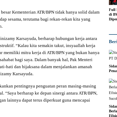
Full
 besar Kementerian ATR/BPN tidak hanya solid dalam
di B
hadap sesama, terutama bagi rekan-rekan kita yang
Dipe
Peno
n.
nizamy Karsayuda, berharap hubungan kerja antara
Ber
truktif. “Kalau kita semakin takut, insyaallah kerja
ur memiliki mitra kerja di ATR/BPN yang bukan hanya
n sahabat bagi saya. Dalam banyak hal, Pak Menteri
hati-hati dan bijaksana dalam menjalankan amanah
Sida
Pena
nizamy Karsayuda.
ekankan pentingnya penguatan peran masing-masing
l. “Saya berharap ke depan sinergi antara ATR/BPN,
an lainnya dapat terus diperkuat guna mencapai
Sida
Berl
Efis