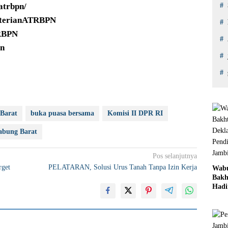
atrbpn/
nterianATRBPN
RBPN
pn
Barat
buka puasa bersama
Komisi II DPR RI
abung Barat
Pos selanjutnya
rget
PELATARAN, Solusi Urus Tanah Tanpa Izin Kerja
Wab
Bakh
Hadi
Dekl
Mut
Pend
Jamb