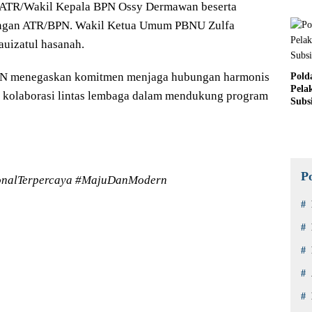
ri ATR/Wakil Kepala BPN Ossy Dermawan beserta
Sucol
gkungan ATR/BPN. Wakil Ketua Umum PBNU Zulfa
uizatul hasanah.
BPN menegaskan komitmen menjaga hubungan harmonis
Pold
Pela
t kolaborasi lintas lembaga dalam mendukung program
Subs
P
onalTerpercaya #MajuDanModern