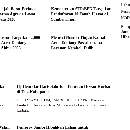
anjab Barat Perkuat
Kementerian ATR/BPN Targetkan
forma Agraria Lewat
Pendaftaran 10 Tanah Ulayat di
ata 2026
Sumba Timur
Pem
Jamb
Hiba
usron Targetkan 2.000
Menteri Nusron Tinjau Kantah
Laha
t Aceh Tamiang
Aceh Tamiang Pascabencana,
Pem
Akhir 2026
Layanan Kembali Pulih
KO
Jamb
ikan
Hj Hesnidar Haris Salurkan Bantuan Hewan Kurban
di Dua Kabupaten
CICITVJAMBI.COM, JAMBI – Ketua TP-PKK Provinsi
tas
Jambi Hj. Hesnidar Haris, SE, menyalurkan bantuan hewan
kurban…
Wakili
Pemprov Jambi Hibahkan Lahan untuk