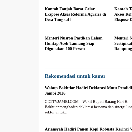
Kantah Tanjab Barat Gelar
Kantah T
Ekspose Akses Reforma Agraria di
Akses Re
Desa Tungkal I
Ekspose D
Menteri Nusron Pastikan Lahan
Menteri N
Huntap Aceh Tamiang Siap
Sertipika
Digunakan 100 Persen
Rampung 
Rekomendasi untuk kamu
Wabup Bakhtiar Hadiri Deklarasi Mutu Pendid
Jambi 2026
CICITVJAMBI.COM – Wakil Bupati Batang Hari H.
Bakhtiar menghadiri deklarasi bersama dan sinergi lin
sektor untuk…
Ariansyah Hadiri Panen Kopi Robusta Kerinci 