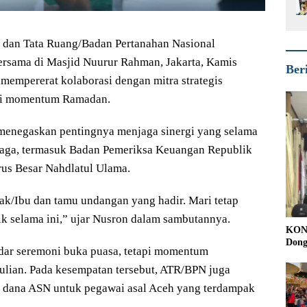
 dan Tata Ruang/Badan Pertanahan Nasional
ersama di Masjid Nuurur Rahman, Jakarta, Kamis
Ber
 mempererat kolaborasi dengan mitra strategis
l di momentum Ramadan.
enegaskan pentingnya menjaga sinergi yang selama
mbaga, termasuk Badan Pemeriksa Keuangan Republik
rus Besar Nahdlatul Ulama.
pak/Ibu dan tamu undangan yang hadir. Mari tetap
aik selama ini,” ujar Nusron dalam sambutannya.
KONI
Dong
adar seremoni buka puasa, tetapi momentum
lian. Pada kesempatan tersebut, ATR/BPN juga
 dana ASN untuk pegawai asal Aceh yang terdampak