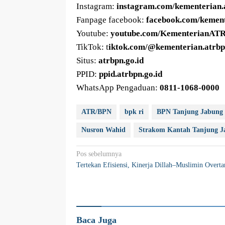
Instagram:
instagram.com/kementerian.
Fanpage facebook:
facebook.com/keme
Youtube:
youtube.com/KementerianAT
TikTok: t
iktok.com/@kementerian.atrb
Situs:
atrbpn.go.id
PPID:
ppid.atrbpn.go.id
WhatsApp Pengaduan:
0811-1068-0000
ATR/BPN
bpk ri
BPN Tanjung Jabung 
Nusron Wahid
Strakom Kantah Tanjung J
Navigasi
Pos sebelumnya
Tertekan Efisiensi, Kinerja Dillah–Muslimin Overta
pos
Baca Juga