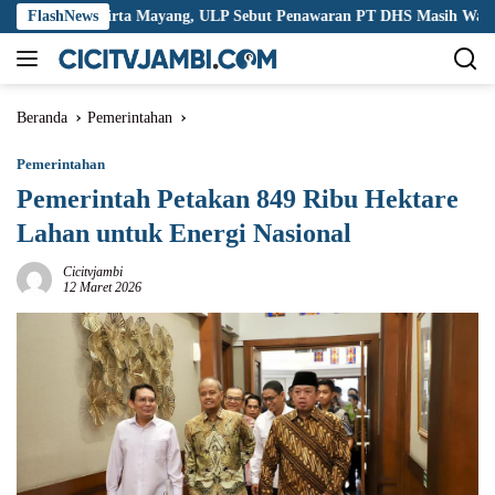
Langsung
 Tirta Mayang, ULP Sebut Penawaran PT DHS Masih Wajar
FlashNews
Bu
ke
konten
Beranda
Pemerintahan
Pemerintahan
Pemerintah Petakan 849 Ribu Hektare
Lahan untuk Energi Nasional
Cicitvjambi
12 Maret 2026