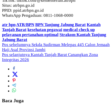
TikTok: tiktok.com/@kementerian.atrbpn
Situs: atrbpn.go.id
PPID: ppid.atrbpn.go.id
WhatsApp Pengaduan: 0811-1068-0000
atr bpn
ATR/BPN
BPN Tanjung Jabung Barat
Kantah
Tanjab Barat
kesehatan pegawai
medical check up
pelayanan pertanahan optimal
Strakom Kantah Tanjung
Jabung Barat
Navigasi
Pos sebelumnya
Sekda Sudirman Melepas 445 Calon Jemaah
Haji Asal Provinsi Jambi
pos
Pos selanjutnya
Kantah Tanjab Barat Canangkan Zona
Integritas 2026
Baca Juga