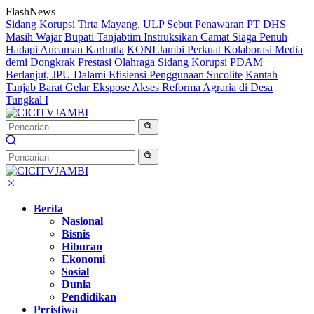
Langsung
FlashNews
ke
Sidang Korupsi Tirta Mayang, ULP Sebut Penawaran PT DHS
konten
Masih Wajar
Bupati Tanjabtim Instruksikan Camat Siaga Penuh
Hadapi Ancaman Karhutla
KONI Jambi Perkuat Kolaborasi Media
demi Dongkrak Prestasi Olahraga
Sidang Korupsi PDAM
Berlanjut, JPU Dalami Efisiensi Penggunaan Sucolite
Kantah
Tanjab Barat Gelar Ekspose Akses Reforma Agraria di Desa
Tungkal I
Berita
Nasional
Bisnis
Hiburan
Ekonomi
Sosial
Dunia
Pendidikan
Peristiwa