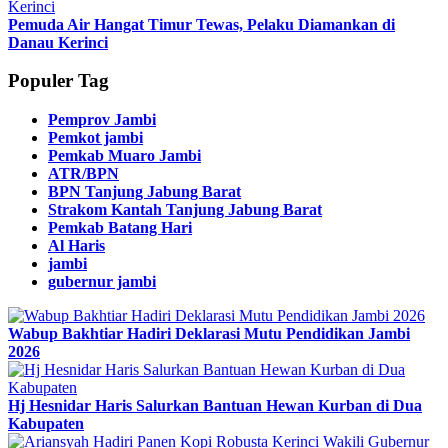
Pemuda Air Hangat Timur Tewas, Pelaku Diamankan di
Danau Kerinci
Populer Tag
Pemprov Jambi
Pemkot jambi
Pemkab Muaro Jambi
ATR/BPN
BPN Tanjung Jabung Barat
Strakom Kantah Tanjung Jabung Barat
Pemkab Batang Hari
Al Haris
jambi
gubernur jambi
Wabup Bakhtiar Hadiri Deklarasi Mutu Pendidikan Jambi
2026
Hj Hesnidar Haris Salurkan Bantuan Hewan Kurban di Dua
Kabupaten