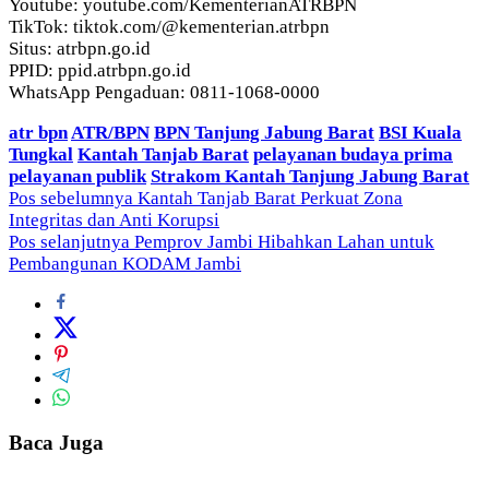
Youtube: youtube.com/KementerianATRBPN
TikTok: tiktok.com/@kementerian.atrbpn
Situs: atrbpn.go.id
PPID: ppid.atrbpn.go.id
WhatsApp Pengaduan: 0811-1068-0000
atr bpn
ATR/BPN
BPN Tanjung Jabung Barat
BSI Kuala
Tungkal
Kantah Tanjab Barat
pelayanan budaya prima
pelayanan publik
Strakom Kantah Tanjung Jabung Barat
Navigasi
Pos sebelumnya
Kantah Tanjab Barat Perkuat Zona
Integritas dan Anti Korupsi
pos
Pos selanjutnya
Pemprov Jambi Hibahkan Lahan untuk
Pembangunan KODAM Jambi
Baca Juga