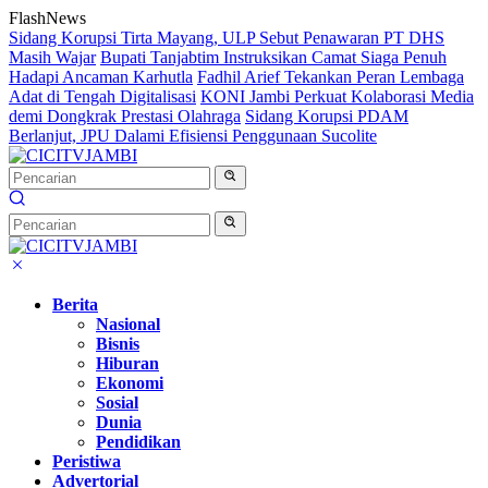
Langsung
FlashNews
ke
Sidang Korupsi Tirta Mayang, ULP Sebut Penawaran PT DHS
konten
Masih Wajar
Bupati Tanjabtim Instruksikan Camat Siaga Penuh
Hadapi Ancaman Karhutla
Fadhil Arief Tekankan Peran Lembaga
Adat di Tengah Digitalisasi
KONI Jambi Perkuat Kolaborasi Media
demi Dongkrak Prestasi Olahraga
Sidang Korupsi PDAM
Berlanjut, JPU Dalami Efisiensi Penggunaan Sucolite
Berita
Nasional
Bisnis
Hiburan
Ekonomi
Sosial
Dunia
Pendidikan
Peristiwa
Advertorial