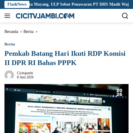
Langsung
upsi Tirta Mayang, ULP Sebut Penawaran PT DHS Masih Wajar
FlashNews
ke
konten
Beranda
Berita
Berita
Pemkab Batang Hari Ikuti RDP Komisi
II DPR RI Bahas PPPK
Cicitvjambi
8 Juni 2026