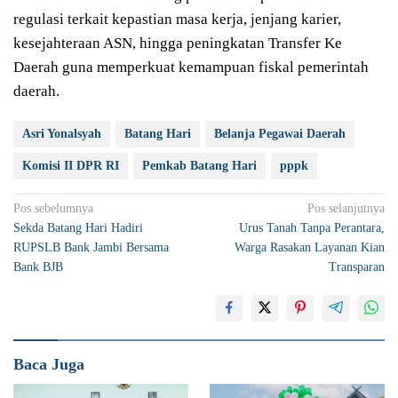
regulasi terkait kepastian masa kerja, jenjang karier,
kesejahteraan ASN, hingga peningkatan Transfer Ke
Daerah guna memperkuat kemampuan fiskal pemerintah
daerah.
Asri Yonalsyah
Batang Hari
Belanja Pegawai Daerah
Komisi II DPR RI
Pemkab Batang Hari
pppk
Navigasi
Pos sebelumnya
Pos selanjutnya
Sekda Batang Hari Hadiri
Urus Tanah Tanpa Perantara,
pos
RUPSLB Bank Jambi Bersama
Warga Rasakan Layanan Kian
Bank BJB
Transparan
Baca Juga