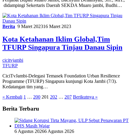
didampingi Sekertaris Daerah SEKDA Muaro jambi, Budhi…
Berita
9 Maret 2023
16 Maret 2023
Kota Ketahanan Iklim Global,Tim
TFURP Singapura Tinjau Danau Sipin
cicitvjambi
TFURP
CiciTvJambi-Delegasi Temasek Foundation Urban Resilience
Programme (TFURP) Singapura kunjungi Kota Jambi (7/3).
Kedatangan tim yang…
Paginasi
« Kembali
1
…
200
201
202
…
207
Berikutnya »
pos
Berita Terbaru
6 Agustus 2026
6 Agustus 2026