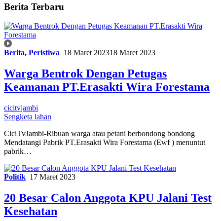
CICITVJAMBI
Berita Terbaru
Berita
,
Peristiwa
18 Maret 2023
18 Maret 2023
Warga Bentrok Dengan Petugas
Keamanan PT.Erasakti Wira Forestama
cicitvjambi
Sengketa lahan
CiciTvJambi-Ribuan warga atau petani berbondong bondong
Mendatangi Pabrik PT.Erasakti Wira Forestama (Ewf ) menuntut
pabrik…
Politik
17 Maret 2023
20 Besar Calon Anggota KPU Jalani Test
Kesehatan