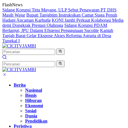
Langsung
FlashNews
ke
Sidang Korupsi Tirta Mayang, ULP Sebut Penawaran PT DHS
konten
Masih Wajar
Bupati Tanjabtim Instruksikan Camat Siaga Penuh
Hadapi Ancaman Karhutla
KONI Jambi Perkuat Kolaborasi Media
demi Dongkrak Prestasi Olahraga
Sidang Korupsi PDAM
Berlanjut, JPU Dalami Efisiensi Penggunaan Sucolite
Kantah
Tanjab Barat Gelar Ekspose Akses Reforma Agraria di Desa
Tungkal I
Berita
Nasional
Bisnis
Hiburan
Ekonomi
Sosial
Dunia
Pendidikan
Peristiwa