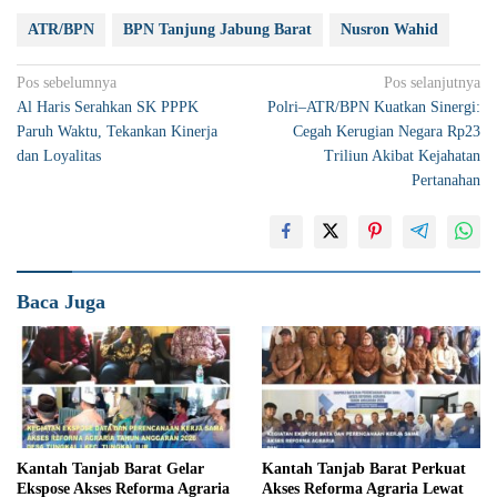
ATR/BPN
BPN Tanjung Jabung Barat
Nusron Wahid
Navigasi
Pos sebelumnya
Pos selanjutnya
Al Haris Serahkan SK PPPK
Polri–ATR/BPN Kuatkan Sinergi:
pos
Paruh Waktu, Tekankan Kinerja
Cegah Kerugian Negara Rp23
dan Loyalitas
Triliun Akibat Kejahatan
Pertanahan
Baca Juga
Kantah Tanjab Barat Gelar
Kantah Tanjab Barat Perkuat
Ekspose Akses Reforma Agraria
Akses Reforma Agraria Lewat