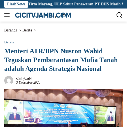
Langsung
orupsi Tirta Mayang, ULP Sebut Penawaran PT DHS Masih Wajar
FlashNews
ke
konten
Beranda
Berita
Berita
Menteri ATR/BPN Nusron Wahid
Tegaskan Pemberantasan Mafia Tanah
adalah Agenda Strategis Nasional
Cicitvjambi
3 Desember 2025