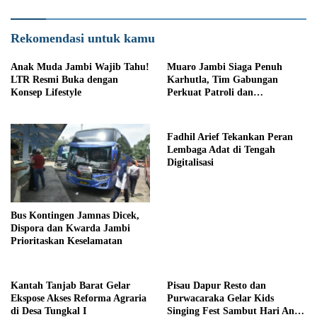
Rekomendasi untuk kamu
Anak Muda Jambi Wajib Tahu!
Muaro Jambi Siaga Penuh
LTR Resmi Buka dengan
Karhutla, Tim Gabungan
Konsep Lifestyle
Perkuat Patroli dan
Pemadaman
Fadhil Arief Tekankan Peran
Lembaga Adat di Tengah
Digitalisasi
Bus Kontingen Jamnas Dicek,
Dispora dan Kwarda Jambi
Prioritaskan Keselamatan
Kantah Tanjab Barat Gelar
Pisau Dapur Resto dan
Ekspose Akses Reforma Agraria
Purwacaraka Gelar Kids
di Desa Tungkal I
Singing Fest Sambut Hari Anak