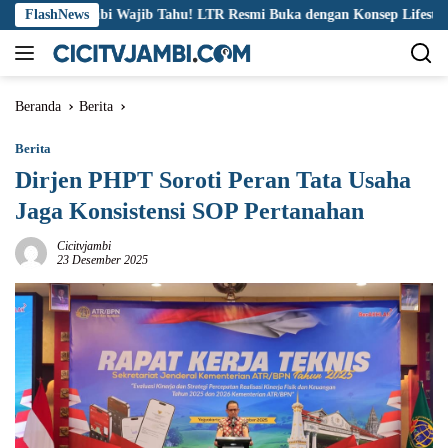
Langsung
a Jambi Wajib Tahu! LTR Resmi Buka dengan Konsep Lifestyle
FlashNews
ke
konten
Beranda
Berita
Berita
Dirjen PHPT Soroti Peran Tata Usaha
Jaga Konsistensi SOP Pertanahan
Cicitvjambi
23 Desember 2025