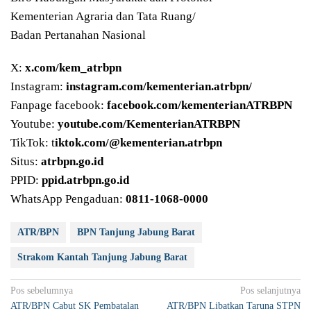
Kementerian Agraria dan Tata Ruang/
Badan Pertanahan Nasional
X:
x.com/kem_atrbpn
Instagram:
instagram.com/kementerian.atrbpn/
Fanpage facebook:
facebook.com/kementerianATRBPN
Youtube:
youtube.com/KementerianATRBPN
TikTok: t
iktok.com/@kementerian.atrbpn
Situs:
atrbpn.go.id
PPID:
ppid.atrbpn.go.id
WhatsApp Pengaduan:
0811-1068-0000
ATR/BPN
BPN Tanjung Jabung Barat
Strakom Kantah Tanjung Jabung Barat
Navigasi
Pos sebelumnya
Pos selanjutnya
ATR/BPN Cabut SK Pembatalan
ATR/BPN Libatkan Taruna STPN