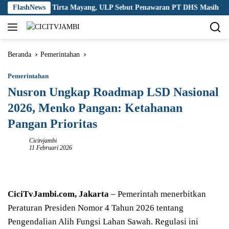
Langsung
g Korupsi Tirta Mayang, ULP Sebut Penawaran PT DHS Masih Wajar
FlashNews
ke
konten
Beranda
Pemerintahan
Pemerintahan
Nusron Ungkap Roadmap LSD Nasional
2026, Menko Pangan: Ketahanan
Pangan Prioritas
Cicitvjambi
11 Februari 2026
CiciTvJambi.com, Jakarta
– Pemerintah menerbitkan
Peraturan Presiden Nomor 4 Tahun 2026 tentang
Pengendalian Alih Fungsi Lahan Sawah. Regulasi ini