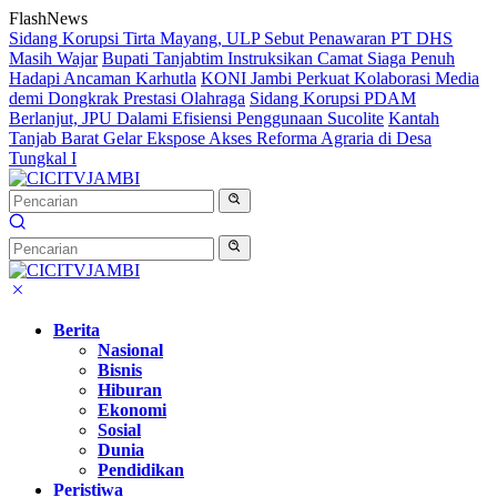
Langsung
FlashNews
ke
Sidang Korupsi Tirta Mayang, ULP Sebut Penawaran PT DHS
konten
Masih Wajar
Bupati Tanjabtim Instruksikan Camat Siaga Penuh
Hadapi Ancaman Karhutla
KONI Jambi Perkuat Kolaborasi Media
demi Dongkrak Prestasi Olahraga
Sidang Korupsi PDAM
Berlanjut, JPU Dalami Efisiensi Penggunaan Sucolite
Kantah
Tanjab Barat Gelar Ekspose Akses Reforma Agraria di Desa
Tungkal I
Berita
Nasional
Bisnis
Hiburan
Ekonomi
Sosial
Dunia
Pendidikan
Peristiwa