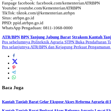
Fanpage facebook: facebook.com/kementerianATRBPN
Youtube: youtube.com/KementerianATRBPN
TikTok: tiktok.com/@kementerian.atrbpn
Situs: atrbpn.go.id
PPID: ppid.atrbpn.go.id
WhatsApp Pengaduan: 0811-1068-0000
ATR/BPN
BPN Tanjung Jabung Barat
Strakom Kantah Tan
Navigasi
Pos sebelumnya
Politeknik Agraria STPN Buka Pendaftaran T
Pos selanjutnya
ATR/BPN dan Kejagung Perkuat Pengamanan A
pos
Baca Juga
Kantah Tanjab Barat Gelar Ekspose Akses Reforma Agraria di 
Kantah Tanjab Barat Perkuat Akses Reforma Agraria Lewat Ek