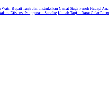
h Wajar
Bupati Tanjabtim Instruksikan Camat Siaga Penuh Hadapi An
lami Efisiensi Penggunaan Sucolite
Kantah Tanjab Barat Gelar Eksp