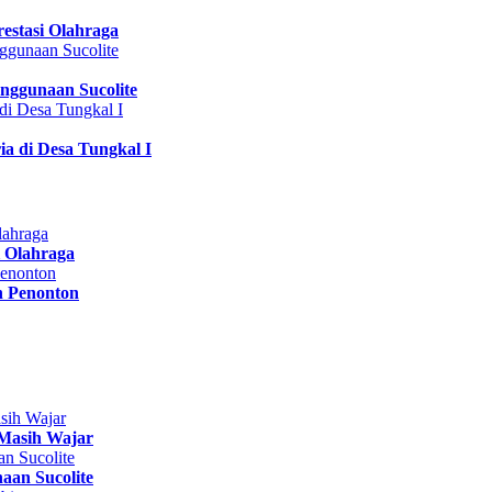
estasi Olahraga
nggunaan Sucolite
a di Desa Tungkal I
 Olahraga
n Penonton
Masih Wajar
aan Sucolite