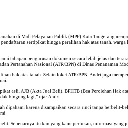
an di Mall Pelayanan Publik (MPP) Kota Tangerang menjadi 
ndaftaran sertipikat hingga peralihan hak atas tanah, warga ki
i tahapan pengurusan dokumen secara lebih jelas dan terarah
adan Pertanahan Nasional (ATR/BPN) di Dinas Penanaman Moda
alihan hak atas tanah. Selain loket ATR/BPN, Andri juga memp
uai.
rtipikat asli, AJB (Akta Jual Beli), BPHTB (Bea Perolehan Hak
idak bingung lagi,” ujar Andri.
ah dipahami karena disampaikan secara rinci tanpa berbelit-be
mi.
-belit. Sebenarnya itu kan yang kami perlukan, informasi yang jel