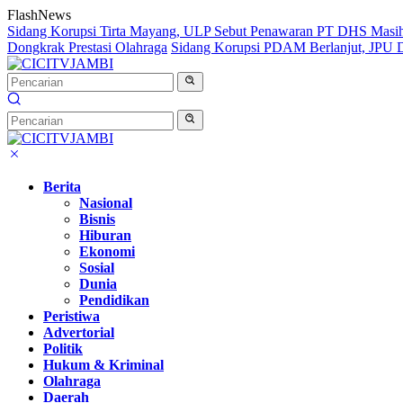
Langsung
FlashNews
ke
Sidang Korupsi Tirta Mayang, ULP Sebut Penawaran PT DHS Masi
konten
Dongkrak Prestasi Olahraga
Sidang Korupsi PDAM Berlanjut, JPU Da
Berita
Nasional
Bisnis
Hiburan
Ekonomi
Sosial
Dunia
Pendidikan
Peristiwa
Advertorial
Politik
Hukum & Kriminal
Olahraga
Daerah