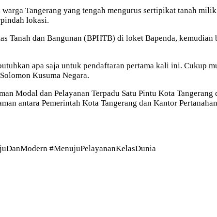
arga Tangerang yang tengah mengurus sertipikat tanah milik 
pindah lokasi.
atas Tanah dan Bangunan (BPHTB) di loket Bapenda, kemudian b
butuhkan apa saja untuk pendaftaran pertama kali ini. Cukup mu
it Solomon Kusuma Negara.
man Modal dan Pelayanan Terpadu Satu Pintu Kota Tangerang d
haman antara Pemerintah Kota Tangerang dan Kantor Pertanaha
ajuDanModern #MenujuPelayananKelasDunia