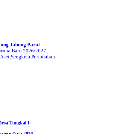
jung Jabung Barat
aruna Baru 2026/2027
set Sengketa Pertanahan
Desa Tungkal I
spose Data 2026