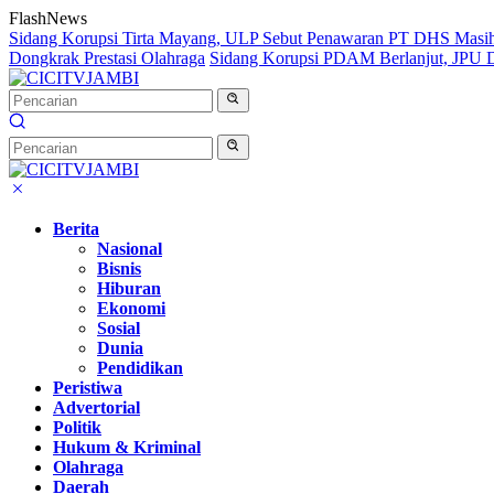
Langsung
FlashNews
ke
Sidang Korupsi Tirta Mayang, ULP Sebut Penawaran PT DHS Masi
konten
Dongkrak Prestasi Olahraga
Sidang Korupsi PDAM Berlanjut, JPU Da
Berita
Nasional
Bisnis
Hiburan
Ekonomi
Sosial
Dunia
Pendidikan
Peristiwa
Advertorial
Politik
Hukum & Kriminal
Olahraga
Daerah