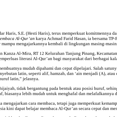
ar Haris, S.E. (Hesti Haris), terus memperkuat komitmennya d
Membaca Al-Qur’an
karya Achmad Farid Hasan, ia bersama TP-P
gar mampu mengajarkannya kembali di lingkungan masing-masin
’an Kanza Al-Mira, RT 12 Kelurahan Tanjung Pinang, Kecamatan
mperluas literasi Al-Qur’an bagi masyarakat dari berbagai kal
 membuatnya mudah dipahami dan cepat dipelajari. Salah satun
butan latin, seperti alif, hamzah, dan ‘ain menjadi (A), atau d
ruf latin,” jelasnya.
 hijaiyah, tidak bergantung pada bentuk atau posisi huruf, sehi
uruf, biasanya lebih mudah untuk menghafal dan melafalkannya 
nya mengajarkan cara membaca, tetapi juga memperkuat kemampu
usia kini dapat belajar membaca Al-Qur’an secara cepat dan m