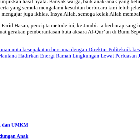
unjukkan hasil nyata. Banyak warga, baik anak-anak yang belu
rta yang semula mengalami kesulitan berbicara kini lebih jela
g mengajar juga ikhlas. Insya Allah, semoga kelak Allah membala
arid Hasan, pencipta metode ini, ke Jambi. Ia berharap sang 
at gerakan pemberantasan buta aksara Al-Qur’an di Bumi Sep
nan nota kesepakatan bersama dengan Direktur Politeknik ke
aulana Hadirkan Energi Ramah Lingkungan Lewat Perluasan J
aya dan UMKM
ndungan Anak