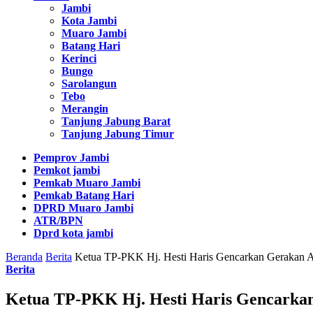
Jambi
Kota Jambi
Muaro Jambi
Batang Hari
Kerinci
Bungo
Sarolangun
Tebo
Merangin
Tanjung Jabung Barat
Tanjung Jabung Timur
Pemprov Jambi
Pemkot jambi
Pemkab Muaro Jambi
Pemkab Batang Hari
DPRD Muaro Jambi
ATR/BPN
Dprd kota jambi
Beranda
Berita
Ketua TP-PKK Hj. Hesti Haris Gencarkan Gerakan An
Berita
Ketua TP-PKK Hj. Hesti Haris Gencarkan