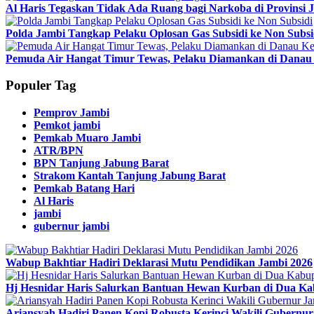
Al Haris Tegaskan Tidak Ada Ruang bagi Narkoba di Provinsi 
Polda Jambi Tangkap Pelaku Oplosan Gas Subsidi ke Non Subsi
Pemuda Air Hangat Timur Tewas, Pelaku Diamankan di Danau 
Populer Tag
Pemprov Jambi
Pemkot jambi
Pemkab Muaro Jambi
ATR/BPN
BPN Tanjung Jabung Barat
Strakom Kantah Tanjung Jabung Barat
Pemkab Batang Hari
Al Haris
jambi
gubernur jambi
Wabup Bakhtiar Hadiri Deklarasi Mutu Pendidikan Jambi 2026
Hj Hesnidar Haris Salurkan Bantuan Hewan Kurban di Dua Ka
Ariansyah Hadiri Panen Kopi Robusta Kerinci Wakili Gubernu