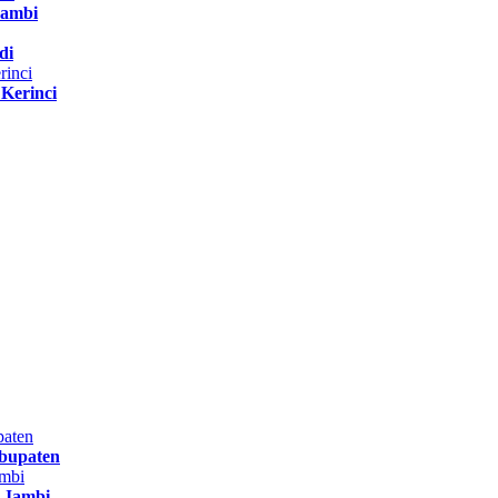
Jambi
di
Kerinci
bupaten
r Jambi