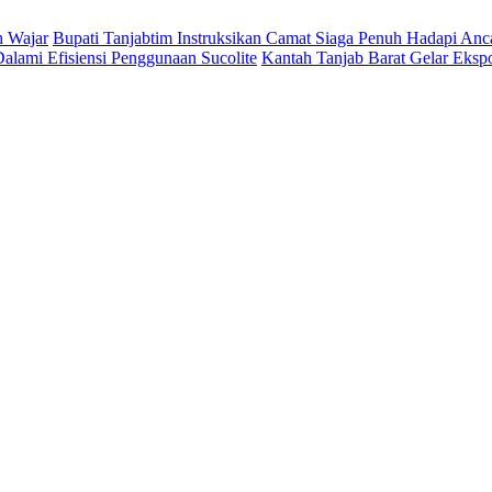
h Wajar
Bupati Tanjabtim Instruksikan Camat Siaga Penuh Hadapi An
lami Efisiensi Penggunaan Sucolite
Kantah Tanjab Barat Gelar Eksp