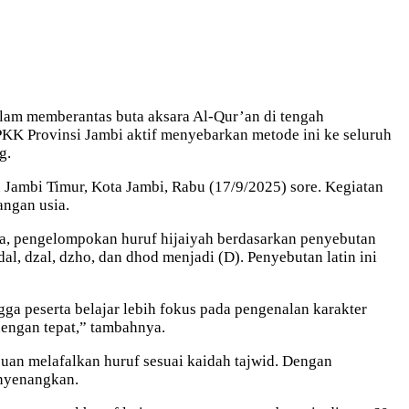
alam memberantas buta aksara Al-Qur’an di tengah
KK Provinsi Jambi aktif menyebarkan metode ini ke seluruh
g.
 Jambi Timur, Kota Jambi, Rabu (17/9/2025) sore. Kegiatan
angan usia.
ya, pengelompokan huruf hijaiyah berdasarkan penyebutan
al, dzal, dzho, dan dhod menjadi (D). Penyebutan latin ini
ngga peserta belajar lebih fokus pada pengenalan karakter
dengan tepat,” tambahnya.
an melafalkan huruf sesuai kaidah tajwid. Dengan
enyenangkan.