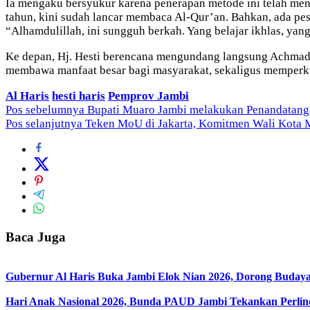
Ia mengaku bersyukur karena penerapan metode ini telah men
tahun, kini sudah lancar membaca Al-Qur’an. Bahkan, ada pese
“Alhamdulillah, ini sungguh berkah. Yang belajar ikhlas, yan
Ke depan, Hj. Hesti berencana mengundang langsung Achmad F
membawa manfaat besar bagi masyarakat, sekaligus memperku
Al Haris
hesti haris
Pemprov Jambi
Navigasi
Pos sebelumnya
Bupati Muaro Jambi melakukan Penandatanga
Pos selanjutnya
Teken MoU di Jakarta, Komitmen Wali Kota M
pos
Baca Juga
Gubernur Al Haris Buka Jambi Elok Nian 2026, Dorong Bud
Hari Anak Nasional 2026, Bunda PAUD Jambi Tekankan Perli