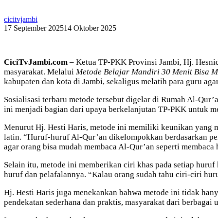
cicitvjambi
17 September 2025
14 Oktober 2025
CiciTvJambi.com
– Ketua TP-PKK Provinsi Jambi, Hj. Hesnid
masyarakat. Melalui
Metode Belajar Mandiri 30 Menit Bisa 
kabupaten dan kota di Jambi, sekaligus melatih para guru a
Sosialisasi terbaru metode tersebut digelar di Rumah Al-Qur
ini menjadi bagian dari upaya berkelanjutan TP-PKK untuk me
Menurut Hj. Hesti Haris, metode ini memiliki keunikan yang
latin. “Huruf-huruf Al-Qur’an dikelompokkan berdasarkan penye
agar orang bisa mudah membaca Al-Qur’an seperti membaca hu
Selain itu, metode ini memberikan ciri khas pada setiap huruf
huruf dan pelafalannya. “Kalau orang sudah tahu ciri-ciri h
Hj. Hesti Haris juga menekankan bahwa metode ini tidak ha
pendekatan sederhana dan praktis, masyarakat dari berbagai 